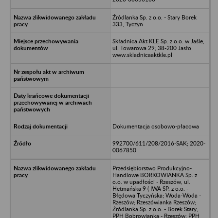
Źródlanka Sp. z o.o. - Stary Borek
333, Tyczyn
Składnica Akt KLE Sp. z o.o. w Jaśle,
ul. Towarowa 29; 38-200 Jasło
www.skladnicaaktkle.pl
Dokumentacja osobowo-płacowa
992700/611/208/2016-SAK; 2020-
0067850
Przedsiębiorstwo Produkcyjno-
Handlowe BORKOWIANKA Sp. z
o.o. w upadłości - Rzeszów, ul.
Hetmańska 9 ( IWA SP. z o.o. -
Błędowa Tyczyńska; Woda-Woda -
Rzeszów; Rzeszówianka Rzeszów;
Źródlanka Sp. z o.o. - Borek Stary;
PPH Bobrowianka - Rzeszów; PPH