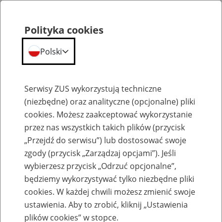
Polityka cookies
Polski
Menu
Szukaj
Serwisy ZUS wykorzystują techniczne
(niezbędne) oraz analityczne (opcjonalne) pliki
cookies. Możesz zaakceptować wykorzystanie
Emerytury
przez nas wszystkich takich plików (przycisk
„Przejdź do serwisu”) lub dostosować swoje
zgody (przycisk „Zarządzaj opcjami”). Jeśli
wybierzesz przycisk „Odrzuć opcjonalne”,
będziemy wykorzystywać tylko niezbędne pliki
Baza zlikwidowanych lub
cookies. W każdej chwili możesz zmienić swoje
przekształconych zakładów pracy
ustawienia. Aby to zrobić, kliknij „Ustawienia
plików cookies” w stopce.