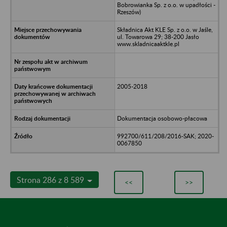
Bobrowianka Sp. z o.o. w upadłości -
Rzeszów)
Składnica Akt KLE Sp. z o.o. w Jaśle,
ul. Towarowa 29; 38-200 Jasło
www.skladnicaaktkle.pl
2005-2018
Dokumentacja osobowo-płacowa
992700/611/208/2016-SAK; 2020-
0067850
Strona 286 z 8 589
<<
>>