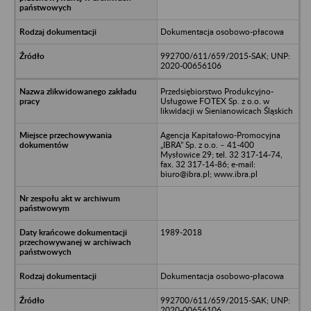
Dokumentacja osobowo-płacowa
992700/611/659/2015-SAK; UNP:
2020-00656106
Przedsiębiorstwo Produkcyjno-
Usługowe FOTEX Sp. z o.o. w
likwidacji w Sienianowicach Śląskich
Agencja Kapitałowo-Promocyjna
„IBRA” Sp. z o.o. – 41-400
Mysłowice 29; tel. 32 317-14-74,
fax. 32 317-14-86; e-mail:
biuro@ibra.pl; www.ibra.pl
1989-2018
Dokumentacja osobowo-płacowa
992700/611/659/2015-SAK; UNP:
2020-00656106