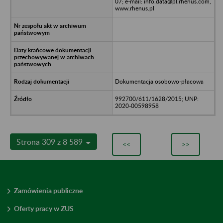
07; e-mail: info.data@pl.rhenus.com,
www.rhenus.pl
Dokumentacja osobowo-płacowa
992700/611/1628/2015; UNP:
2020-00598958
Strona 309 z 8 589
<<
>>
Zamówienia publiczne
Oferty pracy w ZUS