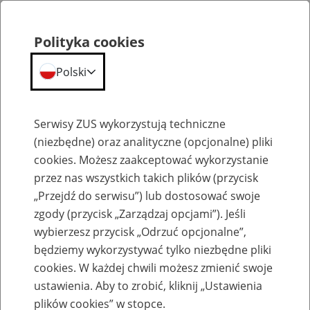
Polityka cookies
Polski
Menu
Szukaj
Serwisy ZUS wykorzystują techniczne
(niezbędne) oraz analityczne (opcjonalne) pliki
cookies. Możesz zaakceptować wykorzystanie
Emerytury
przez nas wszystkich takich plików (przycisk
„Przejdź do serwisu”) lub dostosować swoje
zgody (przycisk „Zarządzaj opcjami”). Jeśli
wybierzesz przycisk „Odrzuć opcjonalne”,
będziemy wykorzystywać tylko niezbędne pliki
Baza zlikwidowanych lub
cookies. W każdej chwili możesz zmienić swoje
przekształconych zakładów pracy
ustawienia. Aby to zrobić, kliknij „Ustawienia
plików cookies” w stopce.