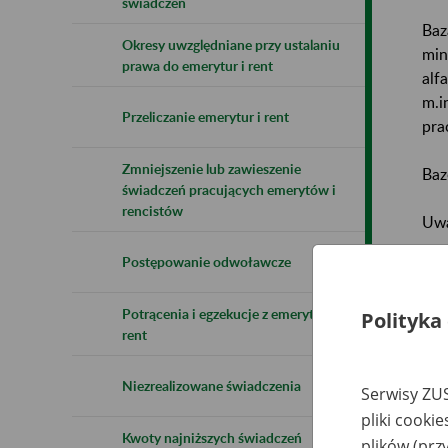
świadczeń
Baz
Okresy uwzględniane przy ustalaniu
min
prawa do emerytur i rent
alf
m.i
Przeliczanie emerytur i rent
pra
Zmniejszenie lub zawieszenie
Baz
świadczeń pracujących emerytów i
rencistów
Uwa
Postępowanie odwoławcze
Naz
Potrącenia i egzekucje z emerytur i
Wsz
Polityka
rent
Niezrealizowane świadczenia
Serwisy ZUS
pliki cooki
Kwoty najniższych świadczeń
plików (prz