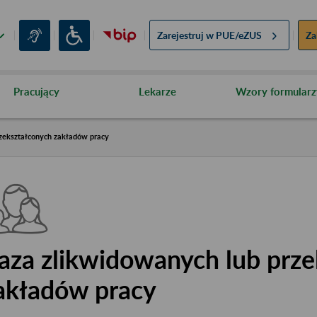
Zarejestruj w
PUE/eZUS
Za
Pracujący
Lekarze
Wzory formularz
zekształconych zakładów pracy
aza zlikwidowanych lub prze
akładów pracy