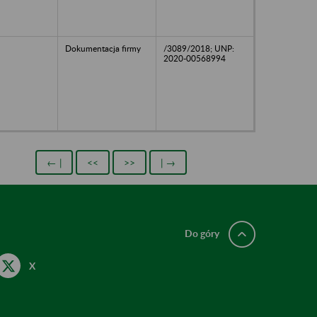
Dokumentacja firmy
/3089/2018; UNP:
2020-00568994
← |
<<
>>
| →
Do góry
X