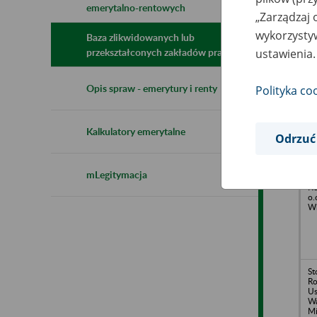
emerytalno-rentowych
N
„Zarządzaj 
z
wykorzystyw
z
Baza zlikwidowanych lub
ustawienia.
przekształconych zakładów pracy
B
Opis spraw - emerytury i renty
Polityka co
Se
o.
Z
Kalkulatory emerytalne
Odrzuć
mLegitymacja
Ma
Ko
o.
Wi
St
Ro
Us
Wa
Mi