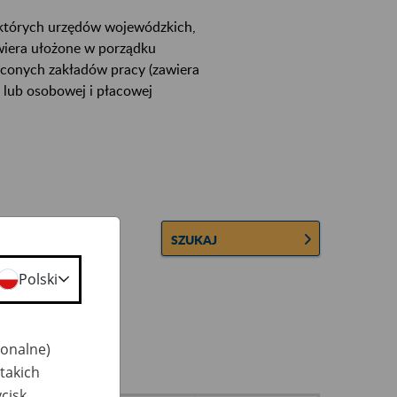
ektórych urzędów wojewódzkich,
wiera ułożone w porządku
łconych zakładów pracy (zawiera
 lub osobowej i płacowej
SZUKAJ
Polski
jonalne)
takich
cisk