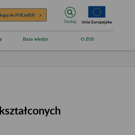
loguj do
PUE/eZUS
Szukaj
y
Baza wiedzy
O ZUS
kształconych