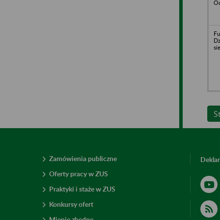
Oc
Fu
Dz
si
S
Zamówienia publiczne
Deklar
Oferty pracy w ZUS
Praktyki i staże w ZUS
Konkursy ofert
Mienie zbędne