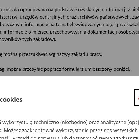
a została opracowana na podstawie uzyskanych informacji z ni
isterstw, urzędów centralnych oraz archiwów państwowych, za
abetycznym informacje na temat zlikwidowanych bądź przekszta
n. informacje o miejscu przechowywania dokumentacji osobowej
cowników tych zakładów).
ę można przeszukiwać wg nazwy zakładu pracy.
gi można przesyłać poprzez formularz umieszczony poniżej.
wa zakładu pracy:
ystkie uwagi można przesyłać poprzez
formularz
 cookies
Ukryj wszystkie pozycje bazy
 wykorzystują techniczne (niezbędne) oraz analityczne (opc
es. Możesz zaakceptować wykorzystanie przez nas wszystkich 
ycisk „Przejdź do serwisu”) lub dostosować swoje zgody (przy