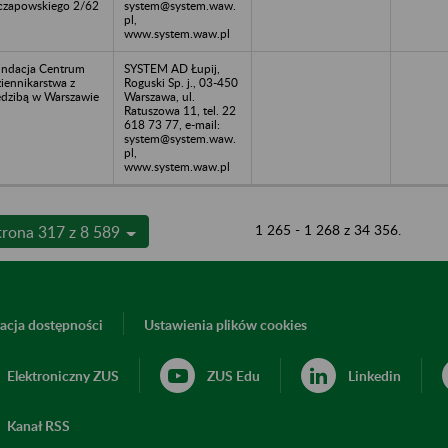
zapowskiego 2/62
system@system.waw.
pl,
www.system.waw.pl
ndacja Centrum
SYSTEM AD Łupij,
iennikarstwa z
Roguski Sp. j., 03-450
edzibą w Warszawie
Warszawa, ul.
Ratuszowa 11, tel. 22
618 73 77, e-mail:
system@system.waw.
pl,
www.system.waw.pl
1 265 - 1 268 z 34 356.
trona 317 z 8 589
acja dostępności
Ustawienia plików cookies
Elektroniczny ZUS
ZUS Edu
Linkedin
Kanał RSS