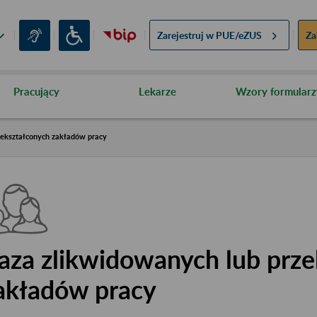
Zarejestruj w
PUE/eZUS
Za
Pracujący
Lekarze
Wzory formularz
zekształconych zakładów pracy
aza zlikwidowanych lub prze
akładów pracy