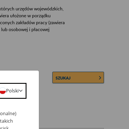
ektórych urzędów wojewódzkich,
wiera ułożone w porządku
łconych zakładów pracy (zawiera
 lub osobowej i płacowej
SZUKAJ
Polski
jonalne)
takich
cisk