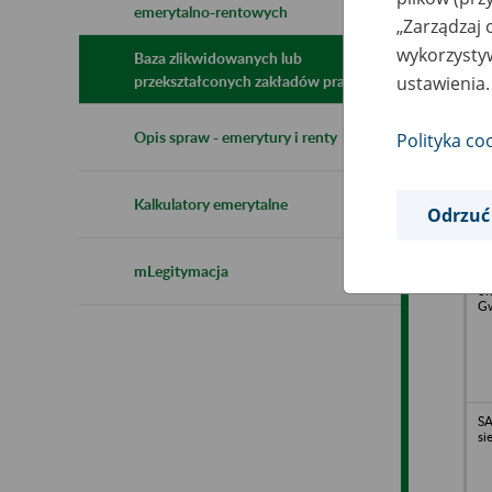
emerytalno-rentowych
N
„Zarządzaj 
z
wykorzystyw
z
Baza zlikwidowanych lub
ustawienia.
przekształconych zakładów pracy
Pe
Opis spraw - emerytury i renty
Polityka co
Po
Wa
Kalkulatory emerytalne
Odrzuć
mLegitymacja
WS
o.
Gw
SA
si