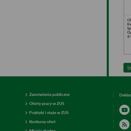
OP
Ki
Sp
Op
4/
S
Zamówienia publiczne
Deklar
Oferty pracy w ZUS
Praktyki i staże w ZUS
Konkursy ofert
Mienie zbędne