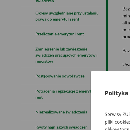
świadczeń
Baz
Okresy uwzględniane przy ustalaniu
min
prawa do emerytur i rent
alf
m.i
Przeliczanie emerytur i rent
pra
Zmniejszenie lub zawieszenie
Baz
świadczeń pracujących emerytów i
rencistów
Uwa
Postępowanie odwoławcze
Naz
Potrącenia i egzekucje z emerytur i
Wsz
Polityka
rent
Niezrealizowane świadczenia
Serwisy ZUS
pliki cooki
Kwoty najniższych świadczeń
plików (prz