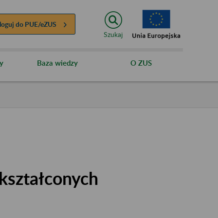
loguj do
PUE/eZUS
Szukaj
y
Baza wiedzy
O ZUS
kształconych