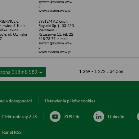
system@system.waw.
pl,
www.system.waw.pl
SERVICE Ł.
SYSTEM AD Łupij,
niewicz, S. Kulik
Roguski Sp. j., 03-450
ółka Jawna -
Warszawa, ul.
ole, ul. Ozimska
Ratuszowa 11, tel. 22
7
618 73 77, e-mail:
system@system.waw.
pl,
www.system.waw.pl
1 269 - 1 272 z 34 356.
trona 318 z 8 589
acja dostępności
Ustawienia plików cookies
Elektroniczny ZUS
ZUS Edu
Linkedin
Kanał RSS