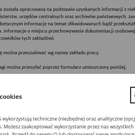
a została opracowana na podstawie uzyskanych informacji z ni
isterstw, urzędów centralnych oraz archiwów państwowych, za
abetycznym informacje na temat zlikwidowanych bądź przekszta
n. informacje o miejscu przechowywania dokumentacji osobowej
cowników tych zakładów).
ę można przeszukiwać wg nazwy zakładu pracy.
gi można przesyłać poprzez formularz umieszczony poniżej.
wa zakładu pracy:
ystkie uwagi można przesyłać poprzez
formularz
 cookies
Ukryj wszystkie pozycje bazy
 wykorzystują techniczne (niezbędne) oraz analityczne (opc
es. Możesz zaakceptować wykorzystanie przez nas wszystkich 
ycisk „Przejdź do serwisu”) lub dostosować swoje zgody (przy