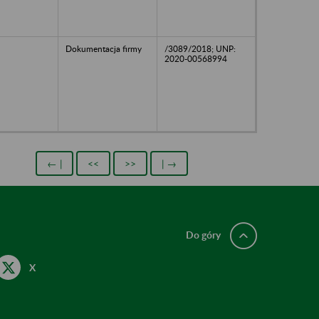
Dokumentacja firmy
/3089/2018; UNP:
2020-00568994
← |
<<
>>
| →
Do góry
X