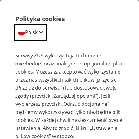
Polityka cookies
Polski
Menu
Szukaj
Serwisy ZUS wykorzystują techniczne
(niezbędne) oraz analityczne (opcjonalne) pliki
cookies. Możesz zaakceptować wykorzystanie
Emerytury
przez nas wszystkich takich plików (przycisk
„Przejdź do serwisu”) lub dostosować swoje
zgody (przycisk „Zarządzaj opcjami”). Jeśli
wybierzesz przycisk „Odrzuć opcjonalne”,
będziemy wykorzystywać tylko niezbędne pliki
Baza zlikwidowanych lub
cookies. W każdej chwili możesz zmienić swoje
przekształconych zakładów pracy
ustawienia. Aby to zrobić, kliknij „Ustawienia
plików cookies” w stopce.