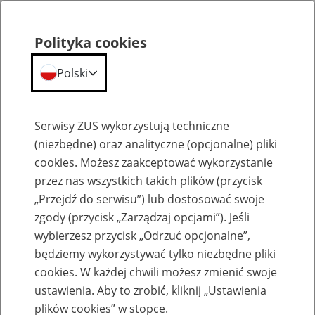
Polityka cookies
Polski
Menu
Szukaj
Serwisy ZUS wykorzystują techniczne
(niezbędne) oraz analityczne (opcjonalne) pliki
cookies. Możesz zaakceptować wykorzystanie
Emerytury
przez nas wszystkich takich plików (przycisk
„Przejdź do serwisu”) lub dostosować swoje
zgody (przycisk „Zarządzaj opcjami”). Jeśli
wybierzesz przycisk „Odrzuć opcjonalne”,
będziemy wykorzystywać tylko niezbędne pliki
Baza zlikwidowanych lub
cookies. W każdej chwili możesz zmienić swoje
przekształconych zakładów pracy
ustawienia. Aby to zrobić, kliknij „Ustawienia
plików cookies” w stopce.