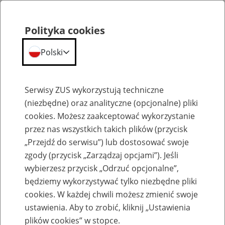
Polityka cookies
Polski
Menu
Szukaj
Serwisy ZUS wykorzystują techniczne
(niezbędne) oraz analityczne (opcjonalne) pliki
cookies. Możesz zaakceptować wykorzystanie
Emerytury
przez nas wszystkich takich plików (przycisk
„Przejdź do serwisu”) lub dostosować swoje
zgody (przycisk „Zarządzaj opcjami”). Jeśli
wybierzesz przycisk „Odrzuć opcjonalne”,
będziemy wykorzystywać tylko niezbędne pliki
Baza zlikwidowanych lub
cookies. W każdej chwili możesz zmienić swoje
przekształconych zakładów pracy
ustawienia. Aby to zrobić, kliknij „Ustawienia
plików cookies” w stopce.