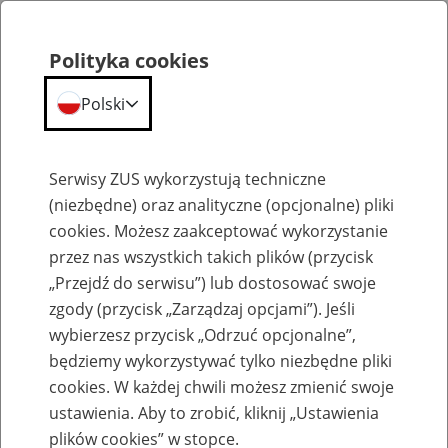
Polityka cookies
Polski
Menu
Szukaj
Serwisy ZUS wykorzystują techniczne
(niezbędne) oraz analityczne (opcjonalne) pliki
cookies. Możesz zaakceptować wykorzystanie
Emerytury
przez nas wszystkich takich plików (przycisk
„Przejdź do serwisu”) lub dostosować swoje
zgody (przycisk „Zarządzaj opcjami”). Jeśli
wybierzesz przycisk „Odrzuć opcjonalne”,
będziemy wykorzystywać tylko niezbędne pliki
Baza zlikwidowanych lub
cookies. W każdej chwili możesz zmienić swoje
przekształconych zakładów pracy
ustawienia. Aby to zrobić, kliknij „Ustawienia
plików cookies” w stopce.