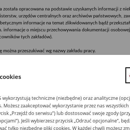
a została opracowana na podstawie uzyskanych informacji z ni
isterstw, urzędów centralnych oraz archiwów państwowych, za
abetycznym informacje na temat zlikwidowanych bądź przekszta
n. informacje o miejscu przechowywania dokumentacji osobowej
cowników tych zakładów).
ę można przeszukiwać wg nazwy zakładu pracy.
gi można przesyłać poprzez formularz umieszczony poniżej.
 cookies
wa zakładu pracy:
ystkie uwagi można przesyłać poprzez
formularz
 wykorzystują techniczne (niezbędne) oraz analityczne (opc
es. Możesz zaakceptować wykorzystanie przez nas wszystkich 
ycisk „Przejdź do serwisu”) lub dostosować swoje zgody (przy
Ukryj wszystkie pozycje bazy
opcjami”). Jeśli wybierzesz przycisk „Odrzuć opcjonalne”, bę
ać tylko niezbędne pliki cookies. W każdej chwili możesz zm