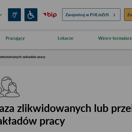
Zarejestruj w
PUE/eZUS
Za
Pracujący
Lekarze
Wzory formularz
zekształconych zakładów pracy
aza zlikwidowanych lub prze
akładów pracy