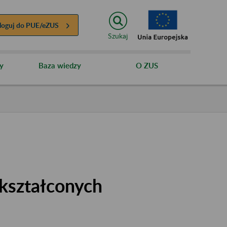
loguj do
PUE/eZUS
Szukaj
y
Baza wiedzy
O ZUS
kształconych