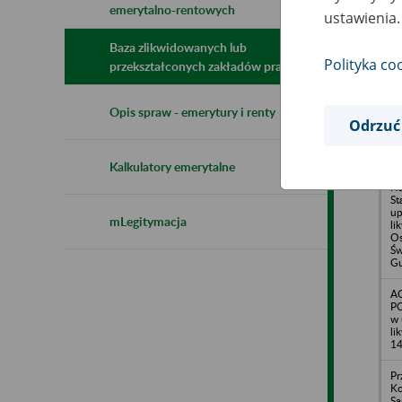
emerytalno-rentowych
N
ustawienia.
z
z
Baza zlikwidowanych lub
Polityka co
przekształconych zakładów pracy
LI
Opis spraw - emerytury i renty
up
Odrzuć
li
ul
Kalkulatory emerytalne
Wy
Ko
St
up
mLegitymacja
li
Os
Św
Gu
A
PO
w 
li
1
Pr
Ko
Sa