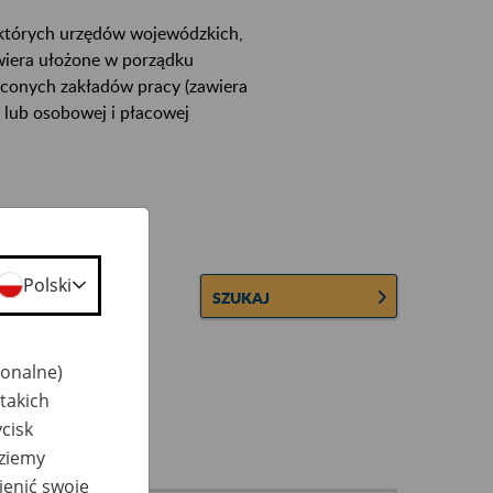
ektórych urzędów wojewódzkich,
wiera ułożone w porządku
łconych zakładów pracy (zawiera
 lub osobowej i płacowej
Polski
SZUKAJ
jonalne)
takich
cisk
dziemy
ienić swoje