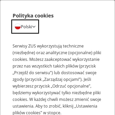
Polityka cookies
Polski
Menu
Szukaj
Serwisy ZUS wykorzystują techniczne
(niezbędne) oraz analityczne (opcjonalne) pliki
cookies. Możesz zaakceptować wykorzystanie
Emerytury
przez nas wszystkich takich plików (przycisk
„Przejdź do serwisu”) lub dostosować swoje
zgody (przycisk „Zarządzaj opcjami”). Jeśli
wybierzesz przycisk „Odrzuć opcjonalne”,
będziemy wykorzystywać tylko niezbędne pliki
Baza zlikwidowanych lub
cookies. W każdej chwili możesz zmienić swoje
przekształconych zakładów pracy
ustawienia. Aby to zrobić, kliknij „Ustawienia
plików cookies” w stopce.