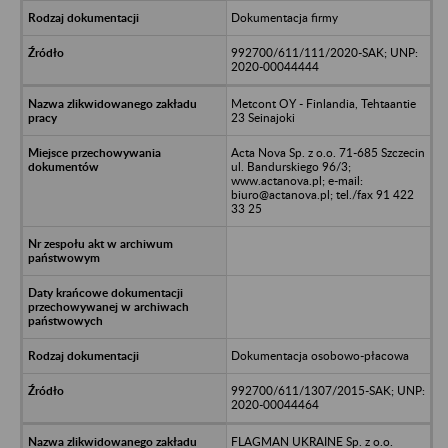
Dokumentacja firmy
992700/611/111/2020-SAK; UNP:
2020-00044444
Metcont OY - Finlandia, Tehtaantie
23 Seinajoki
Acta Nova Sp. z o.o. 71-685 Szczecin
ul. Bandurskiego 96/3;
www.actanova.pl; e-mail:
biuro@actanova.pl; tel./fax 91 422
33 25
Dokumentacja osobowo-płacowa
992700/611/1307/2015-SAK; UNP:
2020-00044464
FLAGMAN UKRAINE Sp. z o.o.