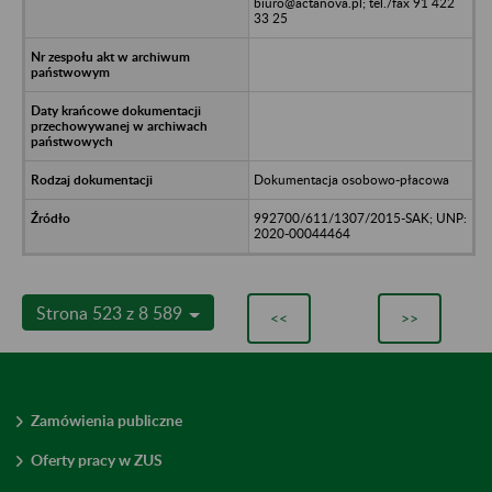
biuro@actanova.pl; tel./fax 91 422
33 25
Dokumentacja osobowo-płacowa
992700/611/1307/2015-SAK; UNP:
2020-00044464
Strona 523 z 8 589
<<
>>
Zamówienia publiczne
Oferty pracy w ZUS