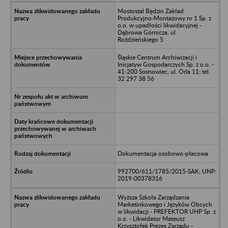
Mostostal Będzin Zakład
Produkcyjno-Montażowy nr 1 Sp. z
o.o. w upadłości likwidacyjnej -
Dąbrowa Górnicza, ul.
Roździeńskiego 5
Śląskie Centrum Archiwizacji i
Inicjatyw Gospodarczych Sp. z o.o. -
41-200 Sosnowiec, ul. Orla 11; tel.
32 297 38 56
Dokumentacja osobowo-płacowa
992700/611/1785/2015-SAK; UNP:
2019-00378316
Wyższa Szkoła Zarządzania
Marketinkowego i Języków Obcych
w likwidacji - PREFEKTOR UHP Sp. z
o.o. - Likwidator Mateusz
Krzysztofek Prezes Zarządu -