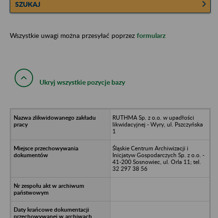
SZUKAJ
Wszystkie uwagi można przesyłać poprzez
formularz
Ukryj wszystkie pozycje bazy
RUTHMA Sp. z o.o. w upadłości
likwidacyjnej - Wyry, ul. Pszczyńska
1
Śląskie Centrum Archiwizacji i
Inicjatyw Gospodarczych Sp. z o.o. -
41-200 Sosnowiec, ul. Orla 11; tel.
32 297 38 56