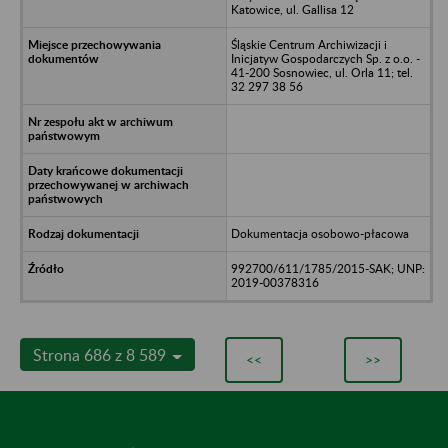
Katowice, ul. Gallisa 12
Śląskie Centrum Archiwizacji i
Inicjatyw Gospodarczych Sp. z o.o. -
41-200 Sosnowiec, ul. Orla 11; tel.
32 297 38 56
Dokumentacja osobowo-płacowa
992700/611/1785/2015-SAK; UNP:
2019-00378316
Strona 686 z 8 589
<<
>>