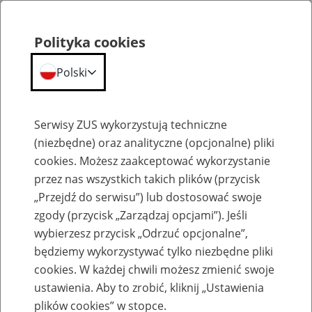
Polityka cookies
Polski
Menu
Szukaj
Serwisy ZUS wykorzystują techniczne
(niezbędne) oraz analityczne (opcjonalne) pliki
cookies. Możesz zaakceptować wykorzystanie
Emerytury
przez nas wszystkich takich plików (przycisk
„Przejdź do serwisu”) lub dostosować swoje
zgody (przycisk „Zarządzaj opcjami”). Jeśli
wybierzesz przycisk „Odrzuć opcjonalne”,
będziemy wykorzystywać tylko niezbędne pliki
Baza zlikwidowanych lub
cookies. W każdej chwili możesz zmienić swoje
przekształconych zakładów pracy
ustawienia. Aby to zrobić, kliknij „Ustawienia
plików cookies” w stopce.