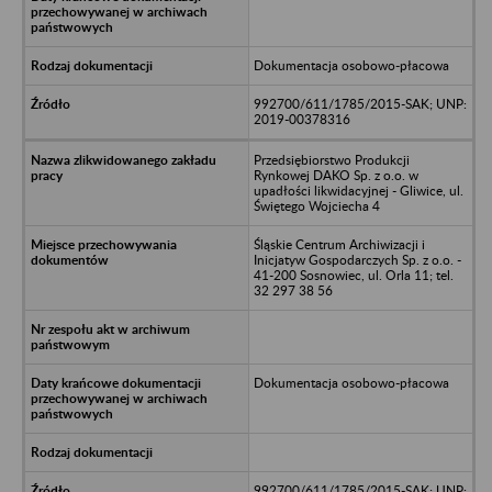
Dokumentacja osobowo-płacowa
992700/611/1785/2015-SAK; UNP:
2019-00378316
Przedsiębiorstwo Produkcji
Rynkowej DAKO Sp. z o.o. w
upadłości likwidacyjnej - Gliwice, ul.
Świętego Wojciecha 4
Śląskie Centrum Archiwizacji i
Inicjatyw Gospodarczych Sp. z o.o. -
41-200 Sosnowiec, ul. Orla 11; tel.
32 297 38 56
Dokumentacja osobowo-płacowa
992700/611/1785/2015-SAK; UNP: