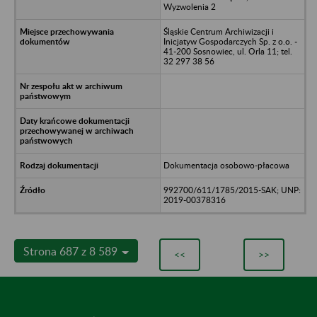
Wyzwolenia 2
Śląskie Centrum Archiwizacji i
Inicjatyw Gospodarczych Sp. z o.o. -
41-200 Sosnowiec, ul. Orla 11; tel.
32 297 38 56
Dokumentacja osobowo-płacowa
992700/611/1785/2015-SAK; UNP:
2019-00378316
Strona 687 z 8 589
<<
>>