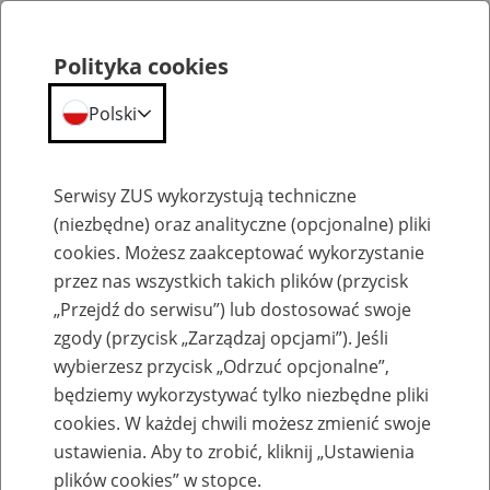
Polityka cookies
Polski
Menu
Szukaj
Serwisy ZUS wykorzystują techniczne
(niezbędne) oraz analityczne (opcjonalne) pliki
cookies. Możesz zaakceptować wykorzystanie
Emerytury
przez nas wszystkich takich plików (przycisk
„Przejdź do serwisu”) lub dostosować swoje
zgody (przycisk „Zarządzaj opcjami”). Jeśli
wybierzesz przycisk „Odrzuć opcjonalne”,
będziemy wykorzystywać tylko niezbędne pliki
Baza zlikwidowanych lub
cookies. W każdej chwili możesz zmienić swoje
przekształconych zakładów pracy
ustawienia. Aby to zrobić, kliknij „Ustawienia
plików cookies” w stopce.