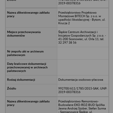
2019-00378316
Przedsiębiorstwo Projektowo
Montażowe BITECH Sp. z o.o. w
upadłości likwidacyjnej - Bytom, ul.
Krucza 2
Śląskie Centrum Archiwizacji i
Inicjatyw Gospodarczych Sp. z o.o. -
41-200 Sosnowiec, ul. Orla 11; tel.
32 297 38 56
Dokumentacja osobowo-płacowa
992700/611/1785/2015-SAK; UNP:
2019-00378316
Przedsiębiorstwo Remontowo-
Budowlane EKO-ROZ-BUD Spółka
Jawna Andrzej Szober, Stefan Surma
- Siemianowice Śląśkie, ul.