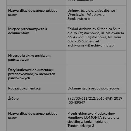
Unimex Sp. z o.o. z siedzibą we
Wrocławiu - Wrocław, ul.
Sienkiewicza 6
Zakład Archiwalny Składnica Sp. z
o.o. w Częstochowie; ul. Malownicza
66, 42-271 Częstochowa; tel.; kom.
607 706 637; e-mail:
archiwumakt@archiwum.biz.pl
Dokumentacja osobowo-płacowa
992700/611/212/2015-SAK; 2019
-00489547
Przedsiębiorstwo Produkcyjno-
Handlowe LOMONTA Sp. z o.o. z
siedzibą w Łodzi - Łódź, ul.
Tymienieckiego 3