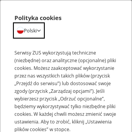
Polityka cookies
Polski
Menu
Szukaj
Serwisy ZUS wykorzystują techniczne
(niezbędne) oraz analityczne (opcjonalne) pliki
cookies. Możesz zaakceptować wykorzystanie
Emerytury
przez nas wszystkich takich plików (przycisk
„Przejdź do serwisu”) lub dostosować swoje
zgody (przycisk „Zarządzaj opcjami”). Jeśli
wybierzesz przycisk „Odrzuć opcjonalne”,
będziemy wykorzystywać tylko niezbędne pliki
Baza zlikwidowanych lub
cookies. W każdej chwili możesz zmienić swoje
przekształconych zakładów pracy
ustawienia. Aby to zrobić, kliknij „Ustawienia
plików cookies” w stopce.