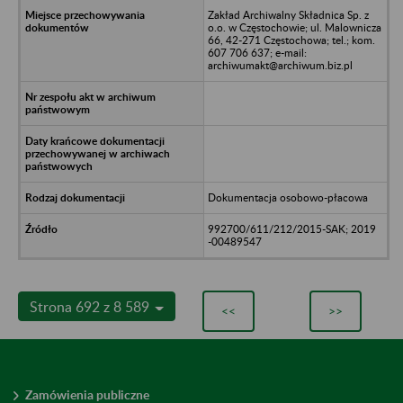
Zakład Archiwalny Składnica Sp. z
o.o. w Częstochowie; ul. Malownicza
66, 42-271 Częstochowa; tel.; kom.
607 706 637; e-mail:
archiwumakt@archiwum.biz.pl
Dokumentacja osobowo-płacowa
992700/611/212/2015-SAK; 2019
-00489547
Strona 692 z 8 589
<<
>>
Zamówienia publiczne