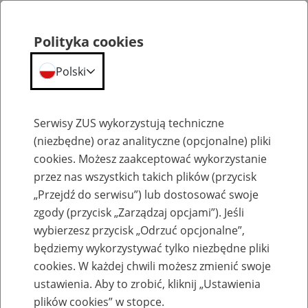
Polityka cookies
Polski
Menu
Szukaj
Serwisy ZUS wykorzystują techniczne
(niezbędne) oraz analityczne (opcjonalne) pliki
cookies. Możesz zaakceptować wykorzystanie
Emerytury
przez nas wszystkich takich plików (przycisk
„Przejdź do serwisu”) lub dostosować swoje
zgody (przycisk „Zarządzaj opcjami”). Jeśli
wybierzesz przycisk „Odrzuć opcjonalne”,
będziemy wykorzystywać tylko niezbędne pliki
Baza zlikwidowanych lub
cookies. W każdej chwili możesz zmienić swoje
przekształconych zakładów pracy
ustawienia. Aby to zrobić, kliknij „Ustawienia
plików cookies” w stopce.