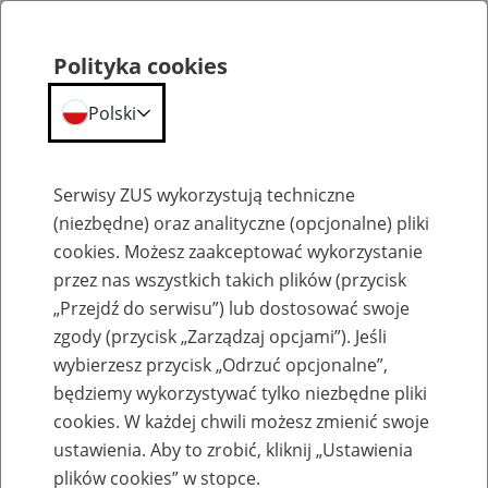
Polityka cookies
Polski
Menu
Szukaj
Serwisy ZUS wykorzystują techniczne
(niezbędne) oraz analityczne (opcjonalne) pliki
cookies. Możesz zaakceptować wykorzystanie
Emerytury
przez nas wszystkich takich plików (przycisk
„Przejdź do serwisu”) lub dostosować swoje
zgody (przycisk „Zarządzaj opcjami”). Jeśli
wybierzesz przycisk „Odrzuć opcjonalne”,
będziemy wykorzystywać tylko niezbędne pliki
Baza zlikwidowanych lub
cookies. W każdej chwili możesz zmienić swoje
przekształconych zakładów pracy
ustawienia. Aby to zrobić, kliknij „Ustawienia
plików cookies” w stopce.