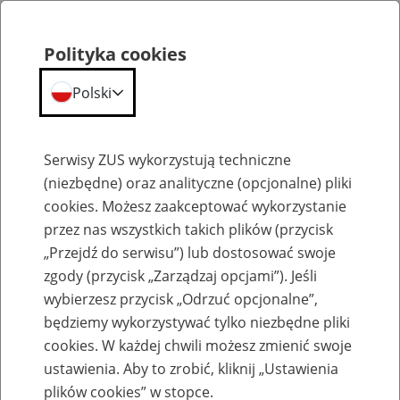
Polityka cookies
Polski
Menu
Szukaj
Serwisy ZUS wykorzystują techniczne
(niezbędne) oraz analityczne (opcjonalne) pliki
cookies. Możesz zaakceptować wykorzystanie
Emerytury
przez nas wszystkich takich plików (przycisk
„Przejdź do serwisu”) lub dostosować swoje
zgody (przycisk „Zarządzaj opcjami”). Jeśli
wybierzesz przycisk „Odrzuć opcjonalne”,
będziemy wykorzystywać tylko niezbędne pliki
Baza zlikwidowanych lub
cookies. W każdej chwili możesz zmienić swoje
przekształconych zakładów pracy
ustawienia. Aby to zrobić, kliknij „Ustawienia
plików cookies” w stopce.