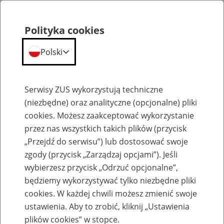
Polityka cookies
Polski
Menu
Szukaj
Serwisy ZUS wykorzystują techniczne
(niezbędne) oraz analityczne (opcjonalne) pliki
cookies. Możesz zaakceptować wykorzystanie
Emerytury
przez nas wszystkich takich plików (przycisk
„Przejdź do serwisu”) lub dostosować swoje
zgody (przycisk „Zarządzaj opcjami”). Jeśli
wybierzesz przycisk „Odrzuć opcjonalne”,
będziemy wykorzystywać tylko niezbędne pliki
Baza zlikwidowanych lub
cookies. W każdej chwili możesz zmienić swoje
przekształconych zakładów pracy
ustawienia. Aby to zrobić, kliknij „Ustawienia
plików cookies” w stopce.