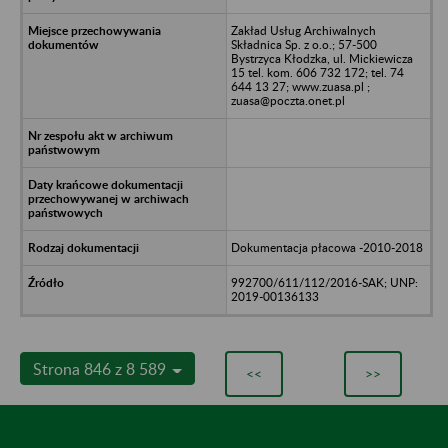
Zakład Usług Archiwalnych
Składnica Sp. z o.o.; 57-500
Bystrzyca Kłodzka, ul. Mickiewicza
15 tel. kom. 606 732 172; tel. 74
644 13 27; www.zuasa.pl ;
zuasa@poczta.onet.pl
Dokumentacja płacowa -2010-2018
992700/611/112/2016-SAK; UNP:
2019-00136133
Strona 846 z 8 589
<<
>>