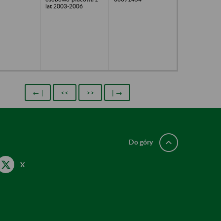
lat 2003-2006
← |
<<
>>
| →
Do góry
X