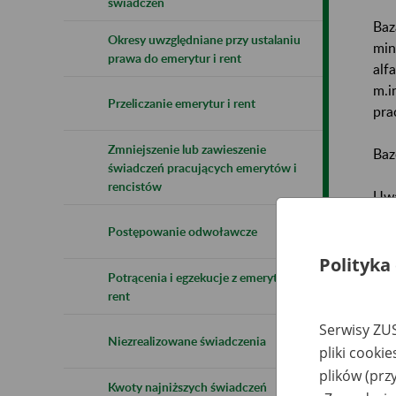
świadczeń
Baz
Okresy uwzględniane przy ustalaniu
min
prawa do emerytur i rent
alf
m.i
Przeliczanie emerytur i rent
pra
Zmniejszenie lub zawieszenie
Baz
świadczeń pracujących emerytów i
rencistów
Uwa
Postępowanie odwoławcze
Naz
Polityka
Potrącenia i egzekucje z emerytur i
Wsz
rent
Serwisy ZUS
Niezrealizowane świadczenia
pliki cooki
plików (prz
Kwoty najniższych świadczeń