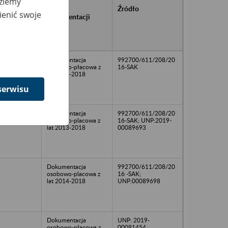
dziemy
rańcowe
Rodzaj
Źródło
ienić swoje
ntacji
dokumentacji
owywanej w
ach
owych
Dokumentacja
992700/611/208/20
osobowo-płacowa z
16-SAK
lat 2013-2018
serwisu
Dokumentacja
992700/611/208/20
osobowo-placowa z
16-SAK; UNP:2019-
lat 2013-2018
00089693
Dokumentacja
992700/611/208/20
osobowo-placowa z
16 -SAK;
lat 2014-2018
UNP:00089698
Dokumentacja
UNP: 2019-
osobowo-płacowa z
00091454