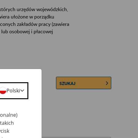
ektórych urzędów wojewódzkich,
wiera ułożone w porządku
łconych zakładów pracy (zawiera
 lub osobowej i płacowej
SZUKAJ
Polski
jonalne)
takich
cisk