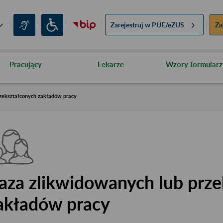
Zarejestruj w
PUE/eZUS
Za
Pracujący
Lekarze
Wzory formularz
zekształconych zakładów pracy
aza zlikwidowanych lub prze
akładów pracy