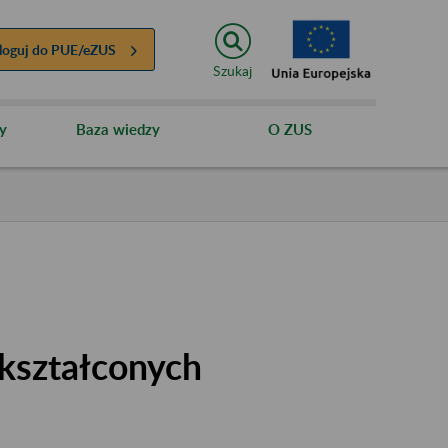
loguj do
PUE/eZUS
Szukaj
y
Baza wiedzy
O ZUS
kształconych