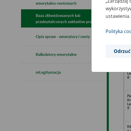
„Zarządzaj 
emerytalno-rentowych
N
wykorzystyw
z
z
ustawienia.
Baza zlikwidowanych lub
przekształconych zakładów pracy
Polityka co
KA
Opis spraw - emerytury i renty
li
Ge
Ok
Odrzuć
Kalkulatory emerytalne
LI
Kr
mLegitymacja
Le
8
Pa
Kr
Le
9
Ki
o.