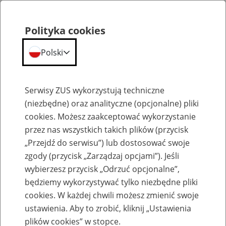
Polityka cookies
Polski
Menu
Szukaj
Serwisy ZUS wykorzystują techniczne
(niezbędne) oraz analityczne (opcjonalne) pliki
cookies. Możesz zaakceptować wykorzystanie
Emerytury
przez nas wszystkich takich plików (przycisk
„Przejdź do serwisu”) lub dostosować swoje
zgody (przycisk „Zarządzaj opcjami”). Jeśli
wybierzesz przycisk „Odrzuć opcjonalne”,
będziemy wykorzystywać tylko niezbędne pliki
Baza zlikwidowanych lub
cookies. W każdej chwili możesz zmienić swoje
przekształconych zakładów pracy
ustawienia. Aby to zrobić, kliknij „Ustawienia
plików cookies” w stopce.