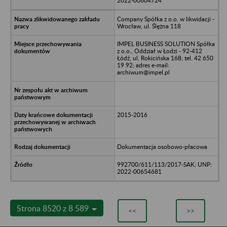
2022-00604724
Company Spółka z o.o. w likwidacji -
Wrocław, ul. Ślężna 118
IMPEL BUSINESS SOLUTION Spółka
z o.o., Oddział w Łodzi - 92-412
Łódź, ul. Rokicińska 168; tel. 42 650
19 92; adres e-mail:
archiwum@impel.pl
2015-2016
Dokumentacja osobowo-płacowa
992700/611/113/2017-SAK; UNP:
2022-00654681
Strona 8520 z 8 589
<<
>>