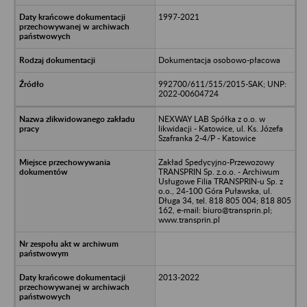
1997-2021
Dokumentacja osobowo-płacowa
992700/611/515/2015-SAK; UNP:
2022-00604724
NEXWAY LAB Spółka z o.o. w
likwidacji - Katowice, ul. Ks. Józefa
Szafranka 2-4/P - Katowice
Zakład Spedycyjno-Przewozowy
TRANSPRIN Sp. z.o.o. - Archiwum
Usługowe Filia TRANSPRIN-u Sp. z
o.o., 24-100 Góra Puławska, ul.
Długa 34, tel. 818 805 004; 818 805
162, e-mail: biuro@transprin.pl;
www.transprin.pl
2013-2022