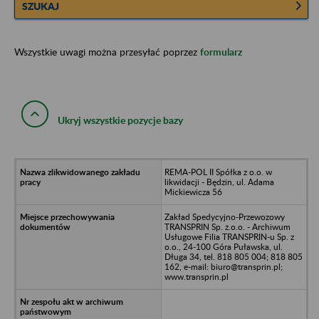
SZUKAJ
Wszystkie uwagi można przesyłać poprzez
formularz
Ukryj wszystkie pozycje bazy
REMA-POL II Spółka z o.o. w
likwidacji - Będzin, ul. Adama
Mickiewicza 56
Zakład Spedycyjno-Przewozowy
TRANSPRIN Sp. z.o.o. - Archiwum
Usługowe Filia TRANSPRIN-u Sp. z
o.o., 24-100 Góra Puławska, ul.
Długa 34, tel. 818 805 004; 818 805
162, e-mail: biuro@transprin.pl;
www.transprin.pl