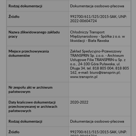
Dokumentacja osobowo-płacowa
992700/611/525/2015-SAK; UNP:
2022-00604724
Chłodniczy Transport
Międzynarodowy - Spółka z o.o. w
likwidacji - Biała Rawska
Zakład Spedycyjno-Przewozowy
TRANSPRIN Sp. z.o.o. - Archiwum
Usługowe Filia TRANSPRIN-u Sp. z
o.o., 24-100 Góra Puławska, ul.
Długa 34, tel. 818 805 004; 818 805
162, e-mail: biuro@transprin.pl;
www.transprin.pl
2020-2022
Dokumentacja osobowo-płacowa
992700/611/515/2015-SAK; UNP: