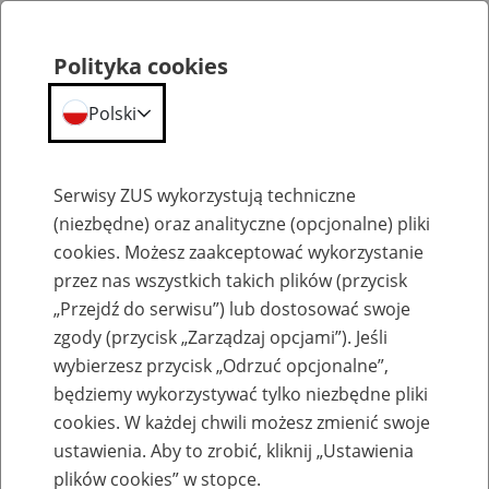
Polityka cookies
Polski
Menu
Szukaj
Serwisy ZUS wykorzystują techniczne
(niezbędne) oraz analityczne (opcjonalne) pliki
cookies. Możesz zaakceptować wykorzystanie
Emerytury
przez nas wszystkich takich plików (przycisk
„Przejdź do serwisu”) lub dostosować swoje
zgody (przycisk „Zarządzaj opcjami”). Jeśli
wybierzesz przycisk „Odrzuć opcjonalne”,
będziemy wykorzystywać tylko niezbędne pliki
Baza zlikwidowanych lub
cookies. W każdej chwili możesz zmienić swoje
przekształconych zakładów pracy
ustawienia. Aby to zrobić, kliknij „Ustawienia
plików cookies” w stopce.