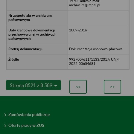
19 92; adres e-mail:
archiwum@impel.pl
2009-2016
Dokumentacja osobowo-płacowa
992700/611/1133/2017; UNP:
2022-00654681
Strona 8521 z 8 589
<<
>>
Zamówienia publiczne
Oferty pracy w ZUS