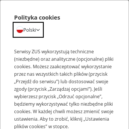
Polityka cookies
Polski
Menu
Szukaj
Serwisy ZUS wykorzystują techniczne
(niezbędne) oraz analityczne (opcjonalne) pliki
cookies. Możesz zaakceptować wykorzystanie
Emerytury
przez nas wszystkich takich plików (przycisk
„Przejdź do serwisu”) lub dostosować swoje
zgody (przycisk „Zarządzaj opcjami”). Jeśli
wybierzesz przycisk „Odrzuć opcjonalne”,
będziemy wykorzystywać tylko niezbędne pliki
Baza zlikwidowanych lub
cookies. W każdej chwili możesz zmienić swoje
przekształconych zakładów pracy
ustawienia. Aby to zrobić, kliknij „Ustawienia
plików cookies” w stopce.