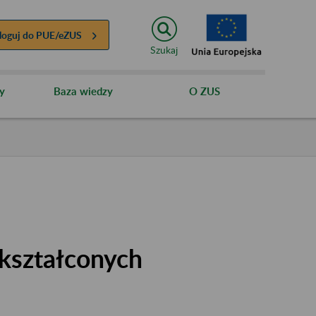
loguj do
PUE/eZUS
Szukaj
y
Baza wiedzy
O ZUS
kształconych