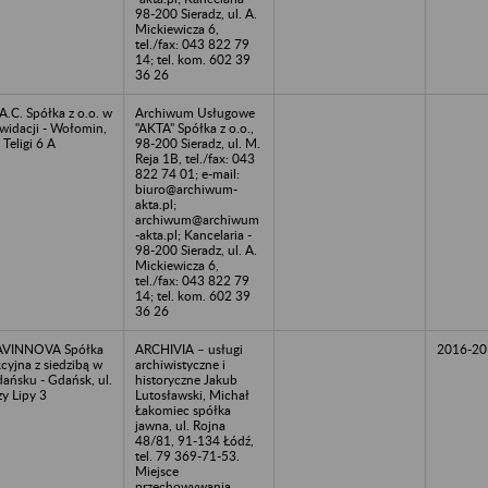
98-200 Sieradz, ul. A.
Mickiewicza 6,
tel./fax: 043 822 79
14; tel. kom. 602 39
36 26
A.C. Spółka z o.o. w
Archiwum Usługowe
kwidacji - Wołomin,
"AKTA" Spółka z o.o.,
. Teligi 6 A
98-200 Sieradz, ul. M.
Reja 1B, tel./fax: 043
822 74 01; e-mail:
biuro@archiwum-
akta.pl;
archiwum@archiwum
-akta.pl; Kancelaria -
98-200 Sieradz, ul. A.
Mickiewicza 6,
tel./fax: 043 822 79
14; tel. kom. 602 39
36 26
AVINNOVA Spółka
ARCHIVIA – usługi
2016-20
cyjna z siedzibą w
archiwistyczne i
ańsku - Gdańsk, ul.
historyczne Jakub
zy Lipy 3
Lutosławski, Michał
Łakomiec spółka
jawna, ul. Rojna
48/81, 91-134 Łódź,
tel. 79 369-71-53.
Miejsce
przechowywania