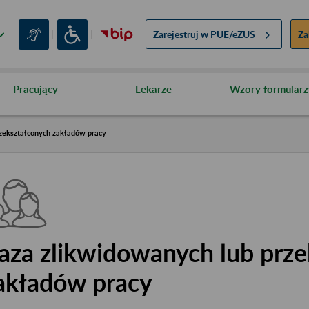
Zarejestruj w
PUE/eZUS
Za
Pracujący
Lekarze
Wzory formularz
zekształconych zakładów pracy
aza zlikwidowanych lub prze
akładów pracy