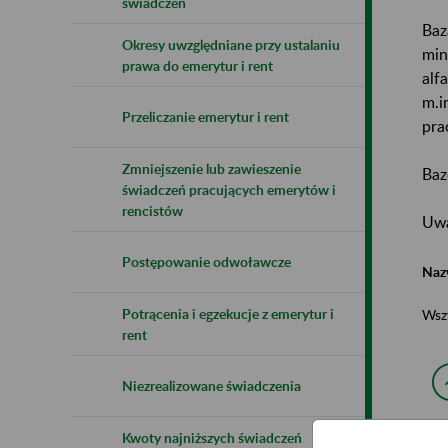
świadczeń
Baz
Okresy uwzględniane przy ustalaniu
min
prawa do emerytur i rent
alf
m.i
Przeliczanie emerytur i rent
pra
Zmniejszenie lub zawieszenie
Baz
świadczeń pracujących emerytów i
rencistów
Uwa
Postępowanie odwoławcze
Naz
Potrącenia i egzekucje z emerytur i
Wsz
rent
Niezrealizowane świadczenia
Kwoty najniższych świadczeń