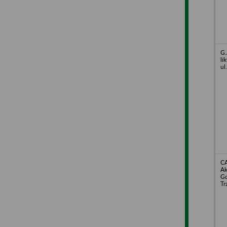
G.
li
ul
C
Ak
Gd
Tr