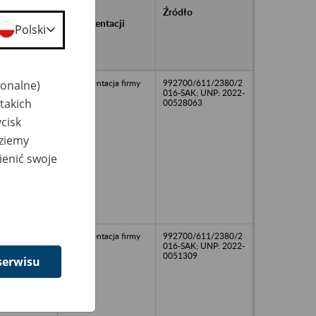
rańcowe
Rodzaj
Źródło
ntacji
dokumentacji
Polski
owywanej w
ach
owych
jonalne)
Dokumentacja firmy
992700/611/2380/2
016-SAK; UNP: 2022-
takich
00528063
cisk
dziemy
ienić swoje
Dokumentacja firmy
992700/611/2380/2
016-SAK; UNP: 2022-
0051309
serwisu