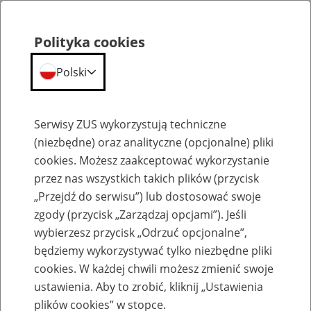
Polityka cookies
Polski
Menu
Szukaj
Serwisy ZUS wykorzystują techniczne
(niezbędne) oraz analityczne (opcjonalne) pliki
cookies. Możesz zaakceptować wykorzystanie
Emerytury
przez nas wszystkich takich plików (przycisk
„Przejdź do serwisu”) lub dostosować swoje
zgody (przycisk „Zarządzaj opcjami”). Jeśli
wybierzesz przycisk „Odrzuć opcjonalne”,
będziemy wykorzystywać tylko niezbędne pliki
Baza zlikwidowanych lub
cookies. W każdej chwili możesz zmienić swoje
przekształconych zakładów pracy
ustawienia. Aby to zrobić, kliknij „Ustawienia
plików cookies” w stopce.