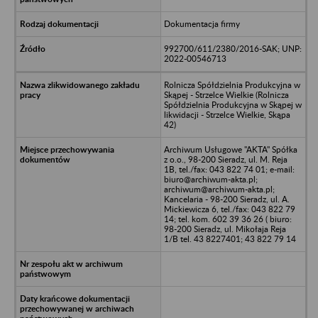
Dokumentacja firmy
992700/611/2380/2016-SAK; UNP:
2022-00546713
Rolnicza Spółdzielnia Produkcyjna w
Skąpej - Strzelce Wielkie (Rolnicza
Spółdzielnia Produkcyjna w Skąpej w
likwidacji - Strzelce Wielkie, Skąpa
42)
Archiwum Usługowe "AKTA" Spółka
z o.o., 98-200 Sieradz, ul. M. Reja
1B, tel./fax: 043 822 74 01; e-mail:
biuro@archiwum-akta.pl;
archiwum@archiwum-akta.pl;
Kancelaria - 98-200 Sieradz, ul. A.
Mickiewicza 6, tel./fax: 043 822 79
14; tel. kom. 602 39 36 26 ( biuro:
98-200 Sieradz, ul. Mikołaja Reja
1/B tel. 43 8227401; 43 822 79 14