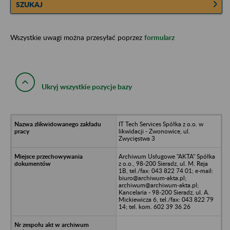
SZUKAJ
Wszystkie uwagi można przesyłać poprzez
formularz
Ukryj wszystkie pozycje bazy
IT Tech Services Spółka z o.o. w
likwidacji - Zwonowice, ul.
Zwycięstwa 3
Archiwum Usługowe "AKTA" Spółka
z o.o., 98-200 Sieradz, ul. M. Reja
1B, tel./fax: 043 822 74 01; e-mail:
biuro@archiwum-akta.pl;
archiwum@archiwum-akta.pl;
Kancelaria - 98-200 Sieradz, ul. A.
Mickiewicza 6, tel./fax: 043 822 79
14; tel. kom. 602 39 36 26