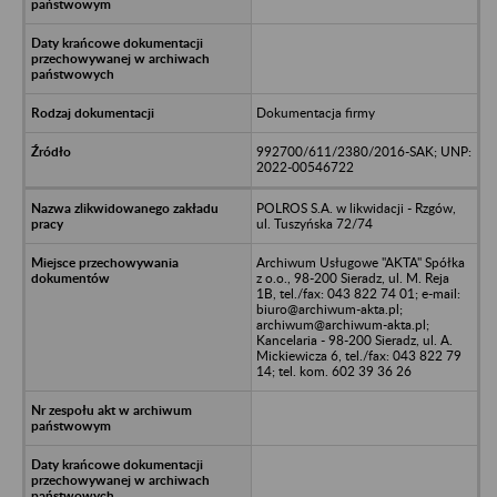
Dokumentacja firmy
992700/611/2380/2016-SAK; UNP:
2022-00546722
POLROS S.A. w likwidacji - Rzgów,
ul. Tuszyńska 72/74
Archiwum Usługowe "AKTA" Spółka
z o.o., 98-200 Sieradz, ul. M. Reja
1B, tel./fax: 043 822 74 01; e-mail:
biuro@archiwum-akta.pl;
archiwum@archiwum-akta.pl;
Kancelaria - 98-200 Sieradz, ul. A.
Mickiewicza 6, tel./fax: 043 822 79
14; tel. kom. 602 39 36 26