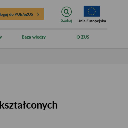
loguj do
PUE/eZUS
Szukaj
y
Baza wiedzy
O ZUS
kształconych