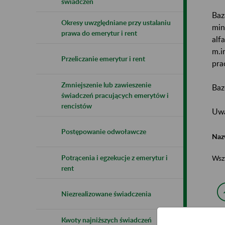
świadczeń
Baz
Okresy uwzględniane przy ustalaniu
min
prawa do emerytur i rent
alf
m.i
Przeliczanie emerytur i rent
pra
Zmniejszenie lub zawieszenie
Baz
świadczeń pracujących emerytów i
rencistów
Uwa
Postępowanie odwoławcze
Naz
Potrącenia i egzekucje z emerytur i
Wsz
rent
Niezrealizowane świadczenia
Kwoty najniższych świadczeń