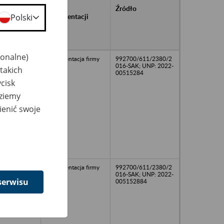
rańcowe
Rodzaj
Źródło
ntacji
dokumentacji
Polski
owywanej w
ach
owych
jonalne)
Dokumentacja firmy
992700/611/2380/2
016-SAK; UNP: 2022-
takich
00515284
cisk
dziemy
ienić swoje
Dokumentacja firmy
992700/611/2380/2
016-SAK; UNP: 2022-
serwisu
005152884