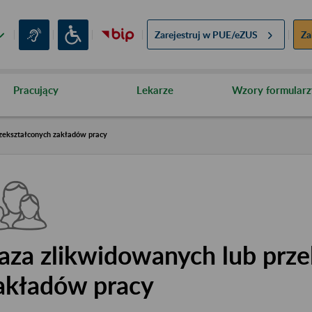
Zarejestruj w
PUE/eZUS
Za
Pracujący
Lekarze
Wzory formularz
zekształconych zakładów pracy
aza zlikwidowanych lub prze
akładów pracy