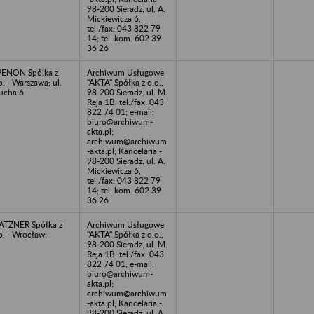
98-200 Sieradz, ul. A.
Mickiewicza 6,
tel./fax: 043 822 79
14; tel. kom. 602 39
36 26
ENON Spólka z
Archiwum Usługowe
o. - Warszawa; ul.
"AKTA" Spółka z o.o.,
ucha 6
98-200 Sieradz, ul. M.
Reja 1B, tel./fax: 043
822 74 01; e-mail:
biuro@archiwum-
akta.pl;
archiwum@archiwum
-akta.pl; Kancelaria -
98-200 Sieradz, ul. A.
Mickiewicza 6,
tel./fax: 043 822 79
14; tel. kom. 602 39
36 26
TZNER Spółka z
Archiwum Usługowe
o. - Wrocław;
"AKTA" Spółka z o.o.,
98-200 Sieradz, ul. M.
Reja 1B, tel./fax: 043
822 74 01; e-mail:
biuro@archiwum-
akta.pl;
archiwum@archiwum
-akta.pl; Kancelaria -
98-200 Sieradz, ul. A.