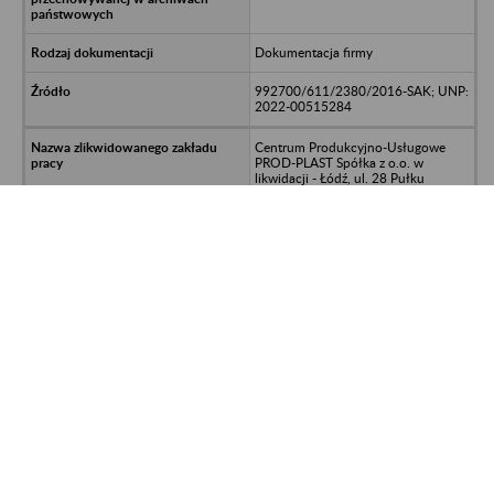
Dokumentacja firmy
992700/611/2380/2016-SAK; UNP:
2022-00515284
Centrum Produkcyjno-Usługowe
PROD-PLAST Spółka z o.o. w
likwidacji - Łódź, ul. 28 Pułku
Strzelców Kaniowskich 67A
Archiwum Usługowe "AKTA" Spółka
z o.o., 98-200 Sieradz, ul. M. Reja
1B, tel./fax: 043 822 74 01; e-mail:
biuro@archiwum-akta.pl;
archiwum@archiwum-akta.pl;
Kancelaria - 98-200 Sieradz, ul. A.
Mickiewicza 6, tel./fax: 043 822 79
14; tel. kom. 602 39 36 26