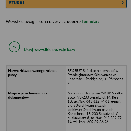
SZUKAJ
Wszystkie uwagi można przesyłać poprzez
formularz
Ukryj wszystkie pozycje bazy
REX BUT Spółdzielnia Inwalidów
Przedsiębiorstwo Obuwnicze w
upadłości - Poddębice, ul. Północna
7
Archiwum Usługowe "AKTA" Spółka
z o.o., 98-200 Sieradz, ul. M. Reja
1B, tel./fax: 043 822 74 01; e-mail:
biuro@archiwum-akta.pl;
archiwum@archiwum-akta.pl;
Kancelaria - 98-200 Sieradz, ul. A.
Mickiewicza 6, tel./fax: 043 822 79
14; tel. kom. 602 39 36 26