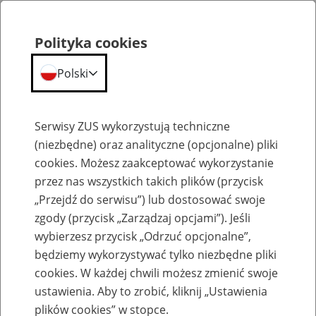
Polityka cookies
Polski
Menu
Szukaj
Serwisy ZUS wykorzystują techniczne
(niezbędne) oraz analityczne (opcjonalne) pliki
cookies. Możesz zaakceptować wykorzystanie
Emerytury
przez nas wszystkich takich plików (przycisk
„Przejdź do serwisu”) lub dostosować swoje
zgody (przycisk „Zarządzaj opcjami”). Jeśli
wybierzesz przycisk „Odrzuć opcjonalne”,
będziemy wykorzystywać tylko niezbędne pliki
Baza zlikwidowanych lub
cookies. W każdej chwili możesz zmienić swoje
przekształconych zakładów pracy
ustawienia. Aby to zrobić, kliknij „Ustawienia
plików cookies” w stopce.