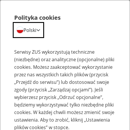
Polityka cookies
Polski
Menu
Szukaj
Serwisy ZUS wykorzystują techniczne
(niezbędne) oraz analityczne (opcjonalne) pliki
cookies. Możesz zaakceptować wykorzystanie
Emerytury
przez nas wszystkich takich plików (przycisk
„Przejdź do serwisu”) lub dostosować swoje
zgody (przycisk „Zarządzaj opcjami”). Jeśli
wybierzesz przycisk „Odrzuć opcjonalne”,
będziemy wykorzystywać tylko niezbędne pliki
Baza zlikwidowanych lub
cookies. W każdej chwili możesz zmienić swoje
przekształconych zakładów pracy
ustawienia. Aby to zrobić, kliknij „Ustawienia
plików cookies” w stopce.