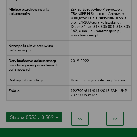
Zakład Spedycyjno-Przewozowy
TRANSPRIN Sp. z.o.o. - Archiwum
Usługowe Filia TRANSPRIN-u Sp. z
o.o., 24-100 Góra Puławska, ul.
Długa 34, tel. 818 805 004; 818 805
162, e-mail: biuro@transprin.pl;
www.transprin.pl
2019-2022
Dokumentacja osobowo-płacowa
992700/611/515/2015-SAK; UNP:
2022-00505185
Strona 8555 z 8 589
<<
>>