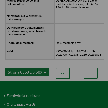
ULMEX ARCHIWUM Sp. z o.o. e-
mail: biuro@ulmex.eu, tel. +48 62
736 11 20, www.ulmex.eu
Dokumentacja firmy
992700/611/1418/2015, UNP:
2022-004912638, 2026-00266858
Strona 8558 z 8 589
<<
>>
Zamówienia publiczne
Oferty pracy w ZUS