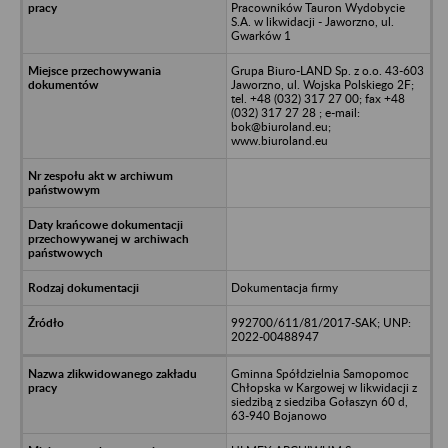
Pracowników Tauron Wydobycie
S.A. w likwidacji - Jaworzno, ul.
Gwarków 1
Grupa Biuro-LAND Sp. z o.o. 43-603
Jaworzno, ul. Wojska Polskiego 2F;
tel. +48 (032) 317 27 00; fax +48
(032) 317 27 28 ; e-mail:
bok@biuroland.eu;
www.biuroland.eu
Dokumentacja firmy
992700/611/81/2017-SAK; UNP:
2022-00488947
Gminna Spółdzielnia Samopomoc
Chłopska w Kargowej w likwidacji z
siedzibą z siedziba Gołaszyn 60 d,
63-940 Bojanowo