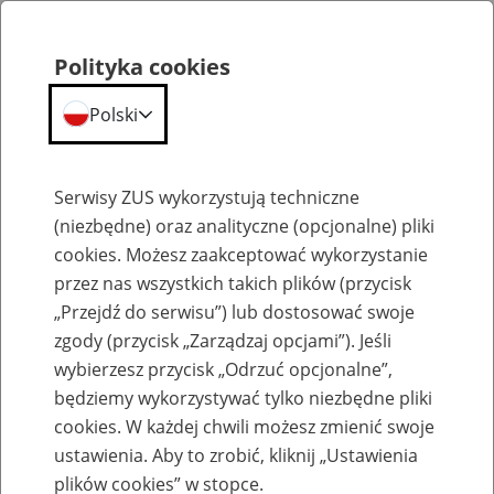
Polityka cookies
Polski
Menu
Szukaj
Serwisy ZUS wykorzystują techniczne
(niezbędne) oraz analityczne (opcjonalne) pliki
cookies. Możesz zaakceptować wykorzystanie
Emerytury
przez nas wszystkich takich plików (przycisk
„Przejdź do serwisu”) lub dostosować swoje
zgody (przycisk „Zarządzaj opcjami”). Jeśli
wybierzesz przycisk „Odrzuć opcjonalne”,
będziemy wykorzystywać tylko niezbędne pliki
Baza zlikwidowanych lub
cookies. W każdej chwili możesz zmienić swoje
przekształconych zakładów pracy
ustawienia. Aby to zrobić, kliknij „Ustawienia
plików cookies” w stopce.