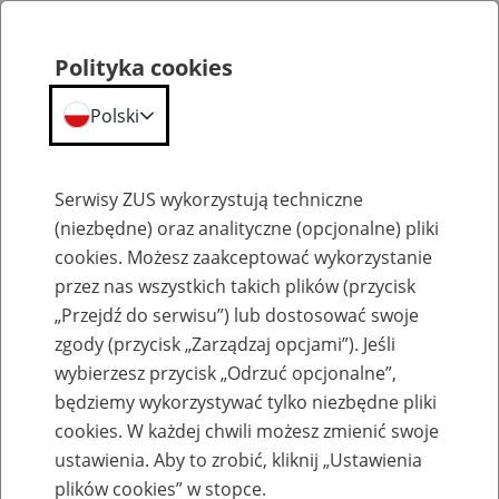
Polityka cookies
Polski
Menu
Szukaj
Serwisy ZUS wykorzystują techniczne
(niezbędne) oraz analityczne (opcjonalne) pliki
cookies. Możesz zaakceptować wykorzystanie
Emerytury
przez nas wszystkich takich plików (przycisk
„Przejdź do serwisu”) lub dostosować swoje
zgody (przycisk „Zarządzaj opcjami”). Jeśli
wybierzesz przycisk „Odrzuć opcjonalne”,
będziemy wykorzystywać tylko niezbędne pliki
Baza zlikwidowanych lub
cookies. W każdej chwili możesz zmienić swoje
przekształconych zakładów pracy
ustawienia. Aby to zrobić, kliknij „Ustawienia
plików cookies” w stopce.