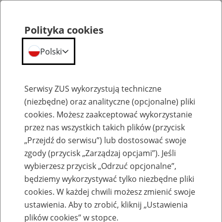
Polityka cookies
Polski
Menu
Szukaj
Serwisy ZUS wykorzystują techniczne
(niezbędne) oraz analityczne (opcjonalne) pliki
cookies. Możesz zaakceptować wykorzystanie
Emerytury
przez nas wszystkich takich plików (przycisk
„Przejdź do serwisu”) lub dostosować swoje
zgody (przycisk „Zarządzaj opcjami”). Jeśli
wybierzesz przycisk „Odrzuć opcjonalne”,
będziemy wykorzystywać tylko niezbędne pliki
Baza zlikwidowanych lub
cookies. W każdej chwili możesz zmienić swoje
przekształconych zakładów pracy
ustawienia. Aby to zrobić, kliknij „Ustawienia
plików cookies” w stopce.