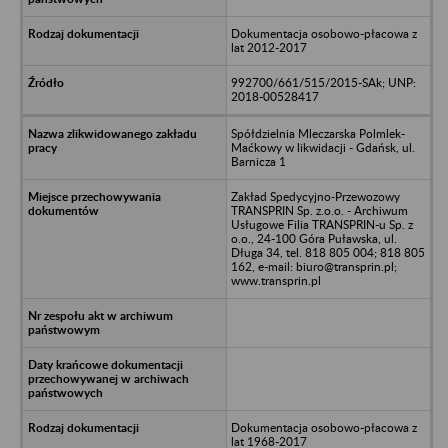
Dokumentacja osobowo-płacowa z
lat 2012-2017
992700/661/515/2015-SAk; UNP:
2018-00528417
Spółdzielnia Mleczarska Polmlek-
Maćkowy w likwidacji - Gdańsk, ul.
Barnicza 1
Zakład Spedycyjno-Przewozowy
TRANSPRIN Sp. z.o.o. - Archiwum
Usługowe Filia TRANSPRIN-u Sp. z
o.o., 24-100 Góra Puławska, ul.
Długa 34, tel. 818 805 004; 818 805
162, e-mail: biuro@transprin.pl;
www.transprin.pl
Dokumentacja osobowo-płacowa z
lat 1968-2017