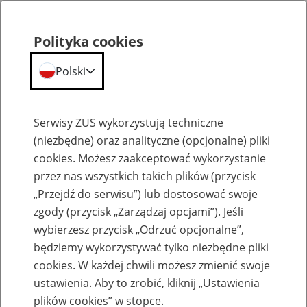
Polityka cookies
Polski
Menu
Szukaj
Serwisy ZUS wykorzystują techniczne
(niezbędne) oraz analityczne (opcjonalne) pliki
cookies. Możesz zaakceptować wykorzystanie
Emerytury
przez nas wszystkich takich plików (przycisk
„Przejdź do serwisu”) lub dostosować swoje
zgody (przycisk „Zarządzaj opcjami”). Jeśli
wybierzesz przycisk „Odrzuć opcjonalne”,
będziemy wykorzystywać tylko niezbędne pliki
Baza zlikwidowanych lub
cookies. W każdej chwili możesz zmienić swoje
przekształconych zakładów pracy
ustawienia. Aby to zrobić, kliknij „Ustawienia
plików cookies” w stopce.