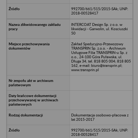
992700/661/515/2015-SAk; UNP:
2018-00528417
INTERCOAT Design Sp. z o.o. w
likwidacji - Garwolin, ul. Kosciuszki
50
Zakład Spedycyjno-Przewozowy
TRANSPRIN Sp. z.o.o. - Archiwum
Usługowe Filia TRANSPRIN-u Sp. z
o.o., 24-100 Góra Puławska, ul.
Długa 34, tel. 818 805 004; 818 805
162, e-mail: biuro@transprin.pl;
www.transprin.pl
Dokumentacja osobowo-płacowa z
lat 2015-2017
992700/661/515/2015-SAk; UNP:
2018-00528417