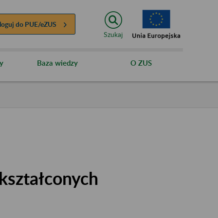
loguj do
PUE/eZUS
Szukaj
y
Baza wiedzy
O ZUS
kształconych