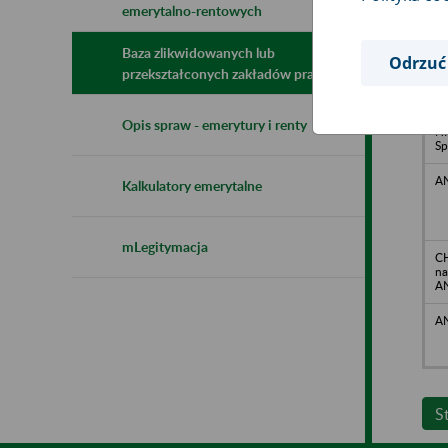
emerytalno-rentowych
N
z
z
Baza zlikwidowanych lub
Odrzuć
przekształconych zakładów pracy
A
Opis spraw - emerytury i renty
N
Sp
AN
Kalkulatory emerytalne
mLegitymacja
CH
na
AN
AN
S