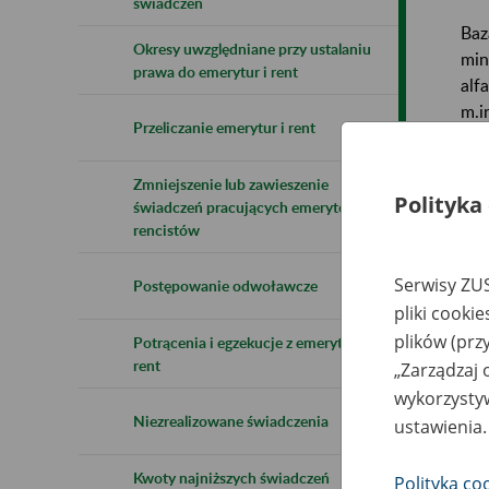
świadczeń
Baz
Okresy uwzględniane przy ustalaniu
min
prawa do emerytur i rent
alf
m.i
Przeliczanie emerytur i rent
pra
Zmniejszenie lub zawieszenie
Baz
Polityka
świadczeń pracujących emerytów i
rencistów
Uwa
Serwisy ZUS
Postępowanie odwoławcze
Naz
pliki cooki
plików (prz
Potrącenia i egzekucje z emerytur i
Wsz
rent
„Zarządzaj 
wykorzystyw
Niezrealizowane świadczenia
ustawienia.
Kwoty najniższych świadczeń
Polityka co