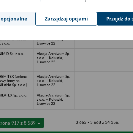
azwa
Miejsce
Nr zespołu akt w
Daty k
likwidowanego
przechowywania
archiwum
dokume
akładu pracy
dokumentów
państwowym
przech
 opcjonalne
Zarządzaj opcjami
Przejdź do 
archiw
państw
NILANA-
Akacja-Archiwum Sp.
IERUCHOMOŚCI
z o.o. – Koluszki,
. z o.o.
Lisowice 22
IMID Sp. z o.o.
Akacja-Archiwum Sp.
z o.o. – Koluszki,
Lisowice 22
EMITEX (zmiana
Akacja-Archiwum Sp.
zwy firmy na
z o.o. – Koluszki,
ILANA Sp. z o.o.)
Lisowice 22
ILATEX Sp. z o.o.
Akacja-Archiwum Sp.
z o.o. – Koluszki,
Lisowice 22
3 665 - 3 668 z 34 356.
trona 917 z 8 589