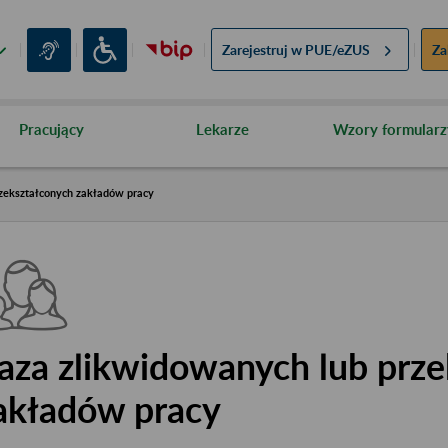
Zarejestruj w
PUE/eZUS
Za
Pracujący
Lekarze
Wzory formularz
zekształconych zakładów pracy
aza zlikwidowanych lub prze
akładów pracy