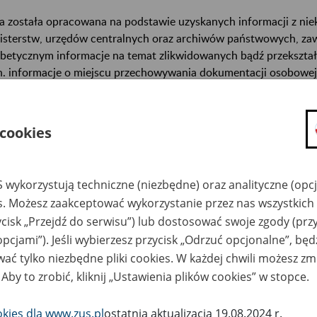
a została opracowana na podstawie uzyskanych informacji z ni
isterstw, urzędów centralnych oraz archiwów państwowych, za
abetycznym informacje na temat zlikwidowanych bądź przekszta
n. informacje o miejscu przechowywania dokumentacji osobowej
cowników tych zakładów).
ę można przeszukiwać wg nazwy zakładu pracy.
 cookies
gi można przesyłać poprzez formularz umieszczony poniżej.
 wykorzystują techniczne (niezbędne) oraz analityczne (opc
wa zakładu pracy:
es. Możesz zaakceptować wykorzystanie przez nas wszystkich 
ycisk „Przejdź do serwisu”) lub dostosować swoje zgody (przy
ystkie uwagi można przesyłać poprzez
formularz
opcjami”). Jeśli wybierzesz przycisk „Odrzuć opcjonalne”, bę
ać tylko niezbędne pliki cookies. W każdej chwili możesz zm
 Aby to zrobić, kliknij „Ustawienia plików cookies” w stopce.
Ukryj wszystkie pozycje bazy
okies dla www.zus.pl
ostatnia aktualizacja 19.08.2024 r.