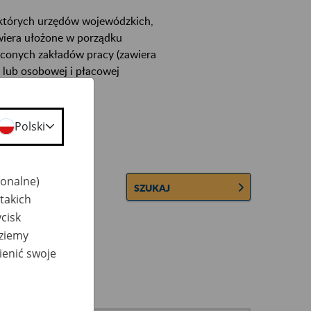
ektórych urzędów wojewódzkich,
wiera ułożone w porządku
łconych zakładów pracy (zawiera
 lub osobowej i płacowej
Polski
jonalne)
SZUKAJ
takich
cisk
dziemy
ienić swoje