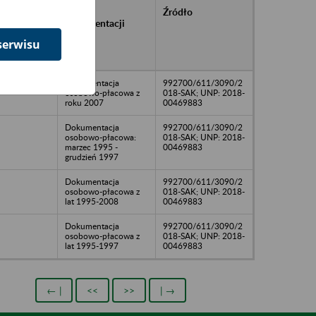
rańcowe
Rodzaj
Źródło
ntacji
dokumentacji
owywanej w
serwisu
ach
owych
Dokumentacja
992700/611/3090/2
osobowo-płacowa z
018-SAK; UNP: 2018-
roku 2007
00469883
Dokumentacja
992700/611/3090/2
osobowo-płacowa:
018-SAK; UNP: 2018-
marzec 1995 -
00469883
grudzień 1997
Dokumentacja
992700/611/3090/2
osobowo-płacowa z
018-SAK; UNP: 2018-
lat 1995-2008
00469883
Dokumentacja
992700/611/3090/2
osobowo-płacowa z
018-SAK; UNP: 2018-
lat 1995-1997
00469883
← |
<<
>>
| →