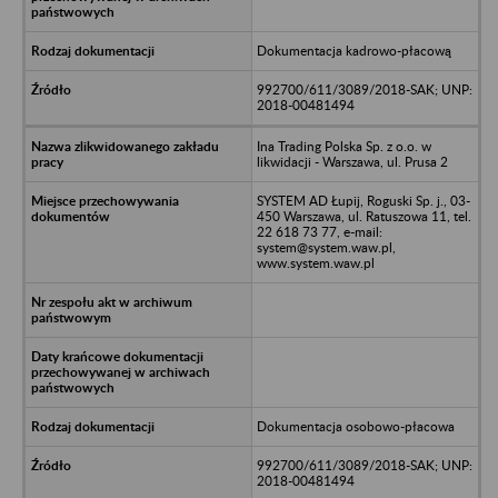
Dokumentacja kadrowo-płacową
992700/611/3089/2018-SAK; UNP:
2018-00481494
Ina Trading Polska Sp. z o.o. w
likwidacji - Warszawa, ul. Prusa 2
SYSTEM AD Łupij, Roguski Sp. j., 03-
450 Warszawa, ul. Ratuszowa 11, tel.
22 618 73 77, e-mail:
system@system.waw.pl,
www.system.waw.pl
Dokumentacja osobowo-płacowa
992700/611/3089/2018-SAK; UNP:
2018-00481494