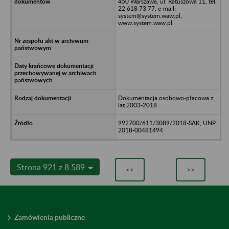
450 Warszawa, ul. Ratuszowa 11, tel.
22 618 73 77, e-mail:
system@system.waw.pl,
www.system.waw.pl
Dokumentacja osobowo-płacowa z
lat 2003-2018
992700/611/3089/2018-SAK; UNP:
2018-00481494
Strona 921 z 8 589
<<
>>
Zamówienia publiczne