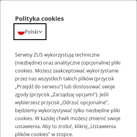
Polityka cookies
Polski
Menu
Szukaj
Serwisy ZUS wykorzystują techniczne
(niezbędne) oraz analityczne (opcjonalne) pliki
cookies. Możesz zaakceptować wykorzystanie
Emerytury
przez nas wszystkich takich plików (przycisk
„Przejdź do serwisu”) lub dostosować swoje
zgody (przycisk „Zarządzaj opcjami”). Jeśli
wybierzesz przycisk „Odrzuć opcjonalne”,
będziemy wykorzystywać tylko niezbędne pliki
Baza zlikwidowanych lub
cookies. W każdej chwili możesz zmienić swoje
przekształconych zakładów pracy
ustawienia. Aby to zrobić, kliknij „Ustawienia
plików cookies” w stopce.