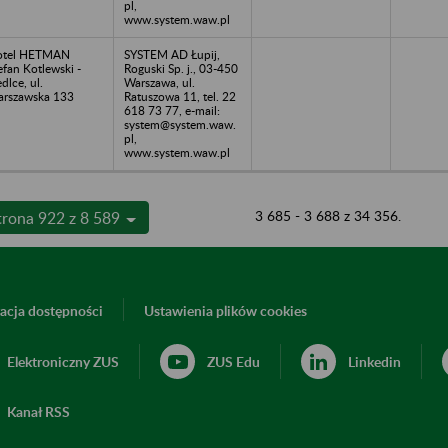
pl,
www.system.waw.pl
otel HETMAN
SYSTEM AD Łupij,
efan Kotlewski -
Roguski Sp. j., 03-450
edlce, ul.
Warszawa, ul.
rszawska 133
Ratuszowa 11, tel. 22
618 73 77, e-mail:
system@system.waw.
pl,
www.system.waw.pl
3 685 - 3 688 z 34 356.
trona 922 z 8 589
acja dostępności
Ustawienia plików cookies
Elektroniczny ZUS
ZUS Edu
Linkedin
Kanał RSS