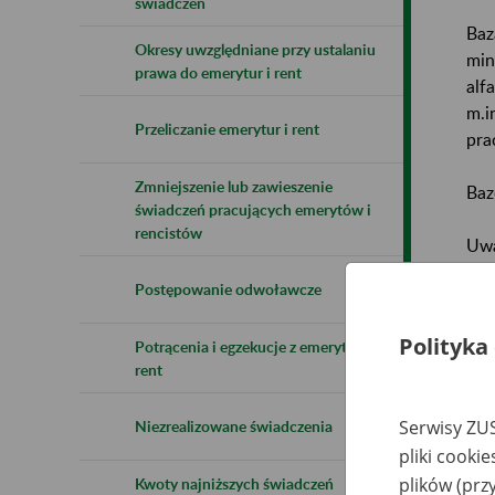
świadczeń
Baz
Okresy uwzględniane przy ustalaniu
min
prawa do emerytur i rent
alf
m.i
Przeliczanie emerytur i rent
pra
Zmniejszenie lub zawieszenie
Baz
świadczeń pracujących emerytów i
rencistów
Uwa
Postępowanie odwoławcze
Naz
Polityka
Potrącenia i egzekucje z emerytur i
Wsz
rent
Serwisy ZUS
Niezrealizowane świadczenia
pliki cooki
plików (prz
Kwoty najniższych świadczeń