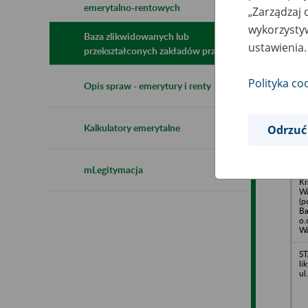
emerytalno-rentowych
„Zarządzaj 
N
z
wykorzystyw
z
Baza zlikwidowanych lub
ustawienia.
przekształconych zakładów pracy
Polityka co
Ma
Opis spraw - emerytury i renty
li
ul
Kalkulatory emerytalne
Odrzuć
mLegitymacja
Ba
Kr
Wa
(p
Ba
o.
Wa
ST
li
ul