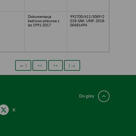
Dokumentacja
992700/611/3089/2
kadrowo-płacowa z
018-SAK; UNP: 2018-
lat 1991-2017
00481494
← |
<<
>>
| →
Do góry
X