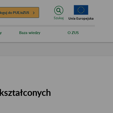
loguj do
PUE/eZUS
Szukaj
y
Baza wiedzy
O ZUS
kształconych