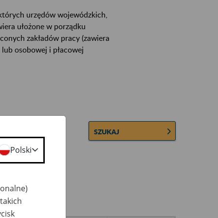
ektórych urzędów wojewódzkich,
wiera ułożone w porządku
łconych zakładów pracy (zawiera
 lub osobowej i płacowej
SZUKAJ
Polski
jonalne)
takich
cisk