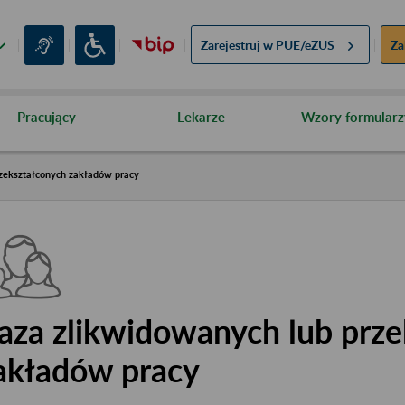
Zarejestruj w
PUE/eZUS
Za
Pracujący
Lekarze
Wzory formularz
zekształconych zakładów pracy
aza zlikwidowanych lub prze
akładów pracy