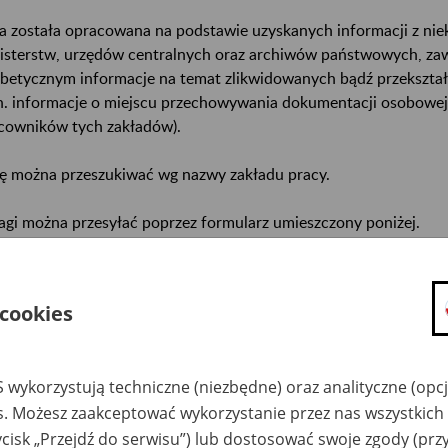
a została opracowana na podstawie uzyskanych informacji z ni
isterstw, urzędów centralnych oraz archiwów państwowych, za
abetycznym informacje na temat zlikwidowanych bądź przekszta
n. informacje o miejscu przechowywania dokumentacji osobowej
cowników tych zakładów).
ę można przeszukiwać wg nazwy zakładu pracy.
gi można przesyłać poprzez formularz umieszczony poniżej.
wa zakładu pracy:
 cookies
ystkie uwagi można przesyłać poprzez
formularz
 wykorzystują techniczne (niezbędne) oraz analityczne (opc
Ukryj wszystkie pozycje bazy
es. Możesz zaakceptować wykorzystanie przez nas wszystkich 
ycisk „Przejdź do serwisu”) lub dostosować swoje zgody (przy