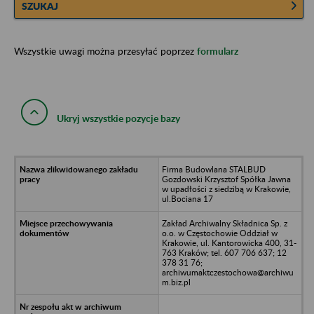
SZUKAJ
Wszystkie uwagi można przesyłać poprzez
formularz
Ukryj wszystkie pozycje bazy
Firma Budowlana STALBUD
Gozdowski Krzysztof Spółka Jawna
w upadłości z siedzibą w Krakowie,
ul.Bociana 17
Zakład Archiwalny Składnica Sp. z
o.o. w Częstochowie Oddział w
Krakowie, ul. Kantorowicka 400, 31-
763 Kraków; tel. 607 706 637; 12
378 31 76;
archiwumaktczestochowa@archiwu
m.biz.pl