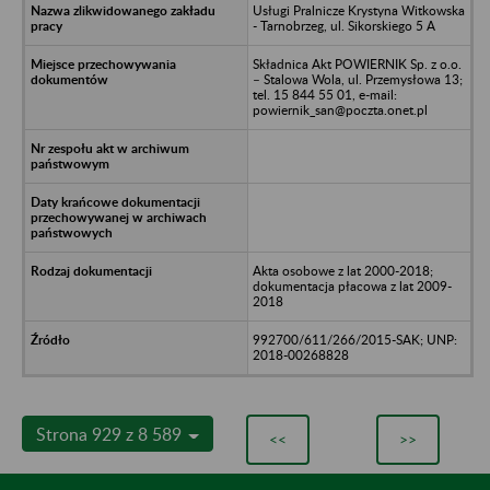
Usługi Pralnicze Krystyna Witkowska
- Tarnobrzeg, ul. Sikorskiego 5 A
Składnica Akt POWIERNIK Sp. z o.o.
– Stalowa Wola, ul. Przemysłowa 13;
tel. 15 844 55 01, e-mail:
powiernik_san@poczta.onet.pl
Akta osobowe z lat 2000-2018;
dokumentacja płacowa z lat 2009-
2018
992700/611/266/2015-SAK; UNP:
2018-00268828
Strona 929 z 8 589
<<
>>