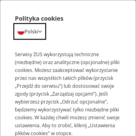
Polityka cookies
Polski
Menu
Szukaj
Serwisy ZUS wykorzystują techniczne
(niezbędne) oraz analityczne (opcjonalne) pliki
cookies. Możesz zaakceptować wykorzystanie
Emerytury
przez nas wszystkich takich plików (przycisk
„Przejdź do serwisu”) lub dostosować swoje
zgody (przycisk „Zarządzaj opcjami”). Jeśli
wybierzesz przycisk „Odrzuć opcjonalne”,
będziemy wykorzystywać tylko niezbędne pliki
Baza zlikwidowanych lub
cookies. W każdej chwili możesz zmienić swoje
przekształconych zakładów pracy
ustawienia. Aby to zrobić, kliknij „Ustawienia
plików cookies” w stopce.