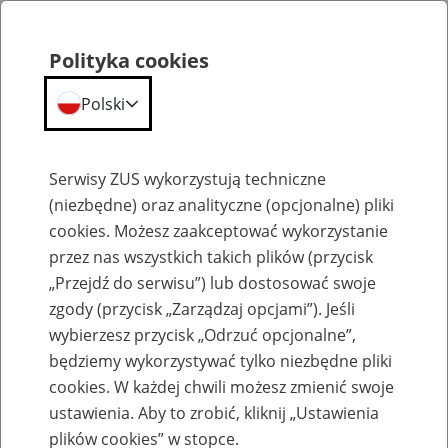
Polityka cookies
Polski
Menu
Szukaj
Serwisy ZUS wykorzystują techniczne
(niezbędne) oraz analityczne (opcjonalne) pliki
cookies. Możesz zaakceptować wykorzystanie
Emerytury
przez nas wszystkich takich plików (przycisk
„Przejdź do serwisu”) lub dostosować swoje
zgody (przycisk „Zarządzaj opcjami”). Jeśli
wybierzesz przycisk „Odrzuć opcjonalne”,
będziemy wykorzystywać tylko niezbędne pliki
Baza zlikwidowanych lub
cookies. W każdej chwili możesz zmienić swoje
przekształconych zakładów pracy
ustawienia. Aby to zrobić, kliknij „Ustawienia
plików cookies” w stopce.