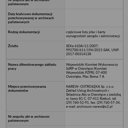
częściowe listy płac i karty
wynagrodzeń zarządu i administracji
SEKe 610A/11/2007;
992700/611/194/2015-SAK, UNP:
2017-00314138
Wojewódzki Komitet Wykonawczy
SdRP w Ostrołęce (Komitet
Wojewódzki PZPR), 07-400
Ostrołęka, Plac Bema 7 A
NAREW–OSTROŁĘKA Sp. z o.o.
Zakład Usług Archiwalnych i
Składnica Akt w Ostrołęce z siedzibą
w: Ławy 81 C, 07-411 Rzekuń, tel.
(29) 760-52-91, fax: (29) 760-57-34,
e-mail: archiwum-narew@o2.pl