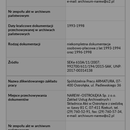
e-mail: archiwum-narew@o2.pl
1993-1998
niekompletna dokumentacja
osobowo-płacowa z lat 1993-1994
oraz 1996-1998
SEKe 610A/11/2007;
992700/611/194/2015-SAK, UNP:
2017-00314138
Spółdzielnia Pracy ARMATURA, 07-
400 Ostrołęka, ul. Padlewskiego 36
NAREW–OSTROŁĘKA Sp. z o.o.
Zakład Usług Archiwalnych i
Składnica Akt w Ostrołęce z siedzibą
w: Ławy 81 C, 07-411 Rzekuń, tel.
(29) 760-52-91, fax: (29) 760-57-34,
e-mail: archiwum-narew@o2.pl