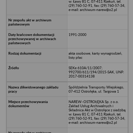
w: Ławy 81 C, 07-411 Rzekuń, tel.
(29) 760-52-91, fax: (29) 760-57-34,
e-mail: archiwum-narew@o2.pl
1991-2000
akta osobowe, karty wynagrodzeń,
listy płac
SEKe 610A/11/2007;
992700/611/194/2015-SAK, UNP:
2017-00314138
Spółdzielnia Transportu Wiejskiego,
07-412 Ostrołęka, ul. Targowa 1
NAREW–OSTROŁĘKA Sp. z o.o.
Zakład Usług Archiwalnych i
Składnica Akt w Ostrołęce z siedzibą
w: Ławy 81 C, 07-411 Rzekuń, tel.
(29) 760-52-91, fax: (29) 760-57-34,
e-mail: archiwum-narew@o2.pl