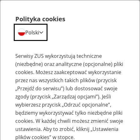
Polityka cookies
Polski
Menu
Szukaj
Serwisy ZUS wykorzystują techniczne
(niezbędne) oraz analityczne (opcjonalne) pliki
cookies. Możesz zaakceptować wykorzystanie
Emerytury
przez nas wszystkich takich plików (przycisk
„Przejdź do serwisu”) lub dostosować swoje
zgody (przycisk „Zarządzaj opcjami”). Jeśli
wybierzesz przycisk „Odrzuć opcjonalne”,
będziemy wykorzystywać tylko niezbędne pliki
Baza zlikwidowanych lub
cookies. W każdej chwili możesz zmienić swoje
przekształconych zakładów pracy
ustawienia. Aby to zrobić, kliknij „Ustawienia
plików cookies” w stopce.