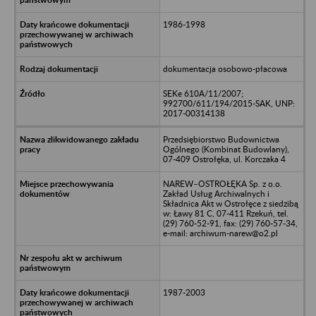
1986-1998
dokumentacja osobowo-płacowa
SEKe 610A/11/2007;
992700/611/194/2015-SAK, UNP:
2017-00314138
Przedsiębiorstwo Budownictwa
Ogólnego (Kombinat Budowlany),
07-409 Ostrołęka, ul. Korczaka 4
NAREW–OSTROŁĘKA Sp. z o.o.
Zakład Usług Archiwalnych i
Składnica Akt w Ostrołęce z siedzibą
w: Ławy 81 C, 07-411 Rzekuń, tel.
(29) 760-52-91, fax: (29) 760-57-34,
e-mail: archiwum-narew@o2.pl
1987-2003