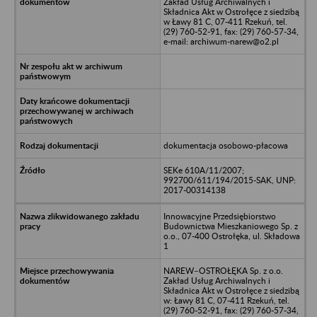
Zakład Usług Archiwalnych i
Składnica Akt w Ostrołęce z siedzibą
w Ławy 81 C, 07-411 Rzekuń, tel.
(29) 760-52-91, fax: (29) 760-57-34,
e-mail: archiwum-narew@o2.pl
dokumentacja osobowo-płacowa
SEKe 610A/11/2007;
992700/611/194/2015-SAK, UNP:
2017-00314138
Innowacyjne Przedsiębiorstwo
Budownictwa Mieszkaniowego Sp. z
o.o., 07-400 Ostrołęka, ul. Składowa
1
NAREW–OSTROŁĘKA Sp. z o.o.
Zakład Usług Archiwalnych i
Składnica Akt w Ostrołęce z siedzibą
w: Ławy 81 C, 07-411 Rzekuń, tel.
(29) 760-52-91, fax: (29) 760-57-34,