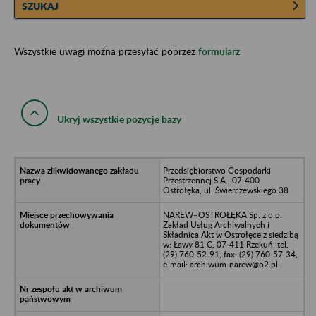
SZUKAJ
Wszystkie uwagi można przesyłać poprzez
formularz
Ukryj wszystkie pozycje bazy
Przedsiębiorstwo Gospodarki
Przestrzennej S.A., 07-400
Ostrołęka, ul. Świerczewskiego 38
NAREW–OSTROŁĘKA Sp. z o.o.
Zakład Usług Archiwalnych i
Składnica Akt w Ostrołęce z siedzibą
w: Ławy 81 C, 07-411 Rzekuń, tel.
(29) 760-52-91, fax: (29) 760-57-34,
e-mail: archiwum-narew@o2.pl