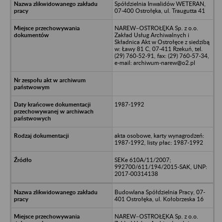
Spółdzielnia Inwalidów WETERAN,
07-400 Ostrołęka, ul. Traugutta 41
NAREW–OSTROŁĘKA Sp. z o.o.
Zakład Usług Archiwalnych i
Składnica Akt w Ostrołęce z siedzibą
w: Ławy 81 C, 07-411 Rzekuń, tel.
(29) 760-52-91, fax: (29) 760-57-34,
e-mail: archiwum-narew@o2.pl
1987-1992
akta osobowe, karty wynagrodzeń:
1987-1992, listy płac: 1987-1992
SEKe 610A/11/2007;
992700/611/194/2015-SAK, UNP:
2017-00314138
Budowlana Spółdzielnia Pracy, 07-
401 Ostrołęka, ul. Kołobrzeska 16
NAREW–OSTROŁĘKA Sp. z o.o.