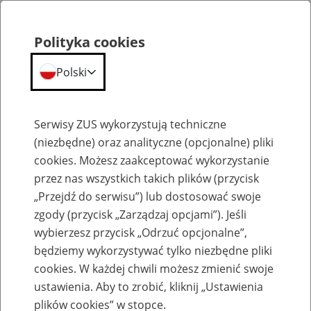
Polityka cookies
Polski
Menu
Szukaj
Serwisy ZUS wykorzystują techniczne
(niezbędne) oraz analityczne (opcjonalne) pliki
cookies. Możesz zaakceptować wykorzystanie
Emerytury
przez nas wszystkich takich plików (przycisk
„Przejdź do serwisu”) lub dostosować swoje
zgody (przycisk „Zarządzaj opcjami”). Jeśli
wybierzesz przycisk „Odrzuć opcjonalne”,
będziemy wykorzystywać tylko niezbędne pliki
Baza zlikwidowanych lub
cookies. W każdej chwili możesz zmienić swoje
przekształconych zakładów pracy
ustawienia. Aby to zrobić, kliknij „Ustawienia
plików cookies” w stopce.