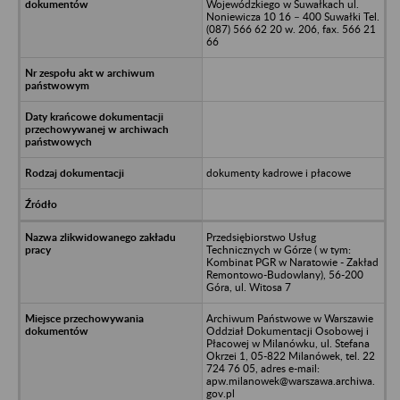
Wojewódzkiego w Suwałkach ul.
Noniewicza 10 16 – 400 Suwałki Tel.
(087) 566 62 20 w. 206, fax. 566 21
66
dokumenty kadrowe i płacowe
Przedsiębiorstwo Usług
Technicznych w Górze ( w tym:
Kombinat PGR w Naratowie - Zakład
Remontowo-Budowlany), 56-200
Góra, ul. Witosa 7
Archiwum Państwowe w Warszawie
Oddział Dokumentacji Osobowej i
Płacowej w Milanówku, ul. Stefana
Okrzei 1, 05-822 Milanówek, tel. 22
724 76 05, adres e-mail:
apw.milanowek@warszawa.archiwa.
gov.pl