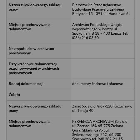
Białostockie Przedsiębiorstwo
Budowlane Przemysłu Lekkiego
Białystok 15 –399 ul. Handlowa 6
Archiwum Podlaskiego Urzędu
wojewódzkiego w Łomży ul.
Spokojna 9 B 18 – 400 Łomża Tel.
(086) 216 03 30
dokumenty kadrowe i płacowe
Zaset Sp. z o.o./n67-120 Kożuchów,
ul. 1 maja 40
PERFEKCJA ARCHIWUM Sp.z o.o.
ul. Zacisze 16A 65-775 Zielona
Góra; Składnica Akt ul.
Świerczewskiego 76C, 66-200
Świebodzin tel. (68) 382-21-15