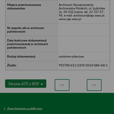
Archiwum Stowarzyszenia
Archiwistów Polskich, ul. Łubińska
3c, 05-532 Łubna, tel. 22 727-57-
96, e-mail: archiwum@sap.waw.pl;
www.sap.waw.pl
osobowo-płacowa
992700/611/2359/2014/SAK-WJ-1
Strona 675 z 859
<<
>>
Zamówienia publiczne