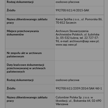
osobowo-płacowa
992700/611/4/2015-SAK
Kema Spółka z o.o., ul. Pomorska 86,
70-812 Szczecin
Archiwum Stowarzyszenia
Archiwistów Polskich, ul. Łubińska
3c, 05-532 Łubna, tel. 22 727-57-
96, e-mail: archiwum@sap.waw.pl;
www.sap.waw.pl
osobowo-płacowa
992700/611/2359/2014/SAK-WJ-1
Colombier Polska Sp. z o.o. w
likwidacji, ul., Bokserska 64, 02-690
Warszawa