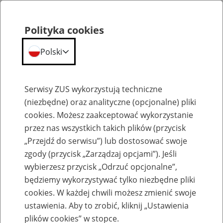
Polityka cookies
Polski
Menu
Szukaj
Serwisy ZUS wykorzystują techniczne
(niezbędne) oraz analityczne (opcjonalne) pliki
cookies. Możesz zaakceptować wykorzystanie
Emerytury
przez nas wszystkich takich plików (przycisk
„Przejdź do serwisu”) lub dostosować swoje
zgody (przycisk „Zarządzaj opcjami”). Jeśli
wybierzesz przycisk „Odrzuć opcjonalne”,
będziemy wykorzystywać tylko niezbędne pliki
Baza zlikwidowanych lub
cookies. W każdej chwili możesz zmienić swoje
przekształconych zakładów pracy
ustawienia. Aby to zrobić, kliknij „Ustawienia
plików cookies” w stopce.