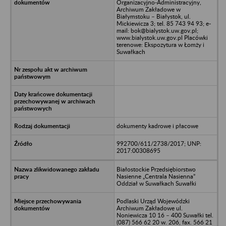
Organizacyjno-Administracyjny,
Archiwum Zakładowe w
Białymstoku – Białystok, ul.
Mickiewicza 3; tel. 85 743 94 93; e-
mail: bok@bialystok.uw.gov.pl;
www.bialystok.uw.gov.pl Placówki
terenowe: Ekspozytura w Łomży i
Suwałkach
dokumenty kadrowe i płacowe
992700/611/2738/2017; UNP:
2017:00308695
Białostockie Przedsiębiorstwo
Nasienne „Centrala Nasienna”
Oddział w Suwałkach Suwałki
Podlaski Urząd Wojewódzki
Archiwum Zakładowe ul.
Noniewicza 10 16 – 400 Suwałki tel.
(087) 566 62 20 w. 206, fax. 566 21