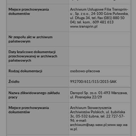
Archiwum Usługowe Filia Transprin-
u , Sp. z o.o., 24-100 Góra Puławska,
ul. Długa 34, tel./fax (081) 880 50
04); tel. kom.. 609 481 613
www.transprin.pl
osobowo-płacowa
992700/611/515/2015-SAK
Daropol Sp. zo.o. 01-493 Warszawa,
ul. Pirenejska 22/29
Archiwum Stowarzyszenia
Archiwistów Polskich, ul. Łubińska
3c, 05-532 Łubna, tel. 22 727-57-
96, e-mail:
archiwum@sap.waw.pl;www.sap.wa
w.pl.