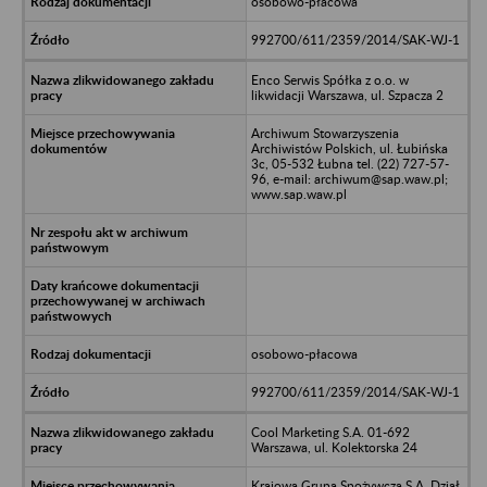
osobowo-płacowa
992700/611/2359/2014/SAK-WJ-1
Enco Serwis Spółka z o.o. w
likwidacji Warszawa, ul. Szpacza 2
Archiwum Stowarzyszenia
Archiwistów Polskich, ul. Łubińska
3c, 05-532 Łubna tel. (22) 727-57-
96, e-mail: archiwum@sap.waw.pl;
www.sap.waw.pl
osobowo-płacowa
992700/611/2359/2014/SAK-WJ-1
Cool Marketing S.A. 01-692
Warszawa, ul. Kolektorska 24
Krajowa Grupa Spożywcza S.A. Dział