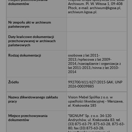
Archiwum. Pl. W. Witosa 1, 09-408
Płock, e-mail: archiwum@kgssa.pl,
archiwum.kgssa.pl.
osobowa z lat 2011-
2013,/npłacowa z lat 2009-
2014,/nzarządzanie i organizacja z
lat 2011-2013,/ninna z lat 2010-
2014
992700/611/627/2015-SAK; UNP
2026-00039885
Vision Mebel Spółka z o.o. w
upadłości likwidacyjnej - Warszawa,
al. Krakowska 185
"SIGNUM" Sp. z o.o. 34-120
Andrychów, ul. Krakowska 83; tel.
(33) 875-63-79; 875-63-28, 875-63-
80; fax (33) 875-63-28;