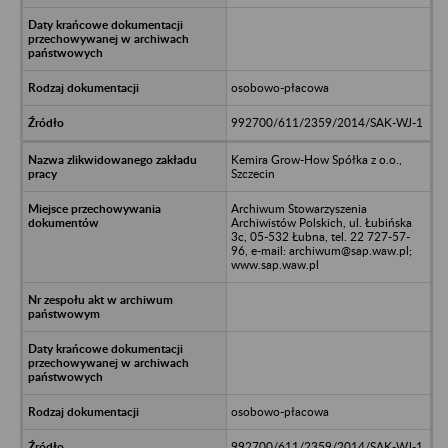
osobowo-płacowa
992700/611/2359/2014/SAK-WJ-1
Kemira Grow-How Spółka z o.o.,
Szczecin
Archiwum Stowarzyszenia
Archiwistów Polskich, ul. Łubińska
3c, 05-532 Łubna, tel. 22 727-57-
96, e-mail: archiwum@sap.waw.pl;
www.sap.waw.pl
osobowo-płacowa
992700/611/2359/2014/SAK-WJ-1