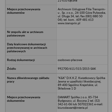
21-010 Łęczna
Archiwum Usługowe Filia Transprin-
u , Sp. z o.o., 24-100 Góra Puławska,
ul. Długa 34, tel./fax (081) 880 50
04); tel. kom.. 609 481 613
www.transprin.pl
osobowo-płacowa
992700/611/515/2015-SAK
"K&K" D.K.K.Z. Kwiatkowscy Spółka
Jawna w upadłości likwidacyjnej,
89-400 Sępólno Krajeńskie, ul.
Składowa 1 D
DAWART Spółka z o.o. 85-734
Bydgoszcz, ul. Boczna 2 tel. (52)
342-61-06 lub 507022361 e-mail:
biurodawart@interia.pl