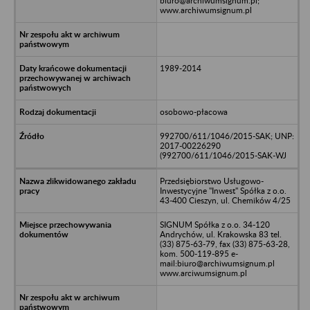
biuro@archiwumsignum.pl;
www.archiwumsignum.pl
1989-2014
osobowo-płacowa
992700/611/1046/2015-SAK; UNP:
2017-00226290
(992700/611/1046/2015-SAK-WJ
Przedsiębiorstwo Usługowo-
Inwestycyjne "Inwest" Spółka z o.o.
43-400 Cieszyn, ul. Chemików 4/25
SIGNUM Spółka z o.o. 34-120
Andrychów, ul. Krakowska 83 tel.
(33) 875-63-79, fax (33) 875-63-28,
kom. 500-119-895 e-
mail:biuro@archiwumsignum.pl
www.arciwumsignum.pl