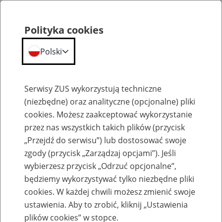
Polityka cookies
Polski
Menu
Szukaj
Serwisy ZUS wykorzystują techniczne
(niezbędne) oraz analityczne (opcjonalne) pliki
cookies. Możesz zaakceptować wykorzystanie
Emerytury
przez nas wszystkich takich plików (przycisk
„Przejdź do serwisu”) lub dostosować swoje
zgody (przycisk „Zarządzaj opcjami”). Jeśli
wybierzesz przycisk „Odrzuć opcjonalne”,
będziemy wykorzystywać tylko niezbędne pliki
Baza zlikwidowanych lub
cookies. W każdej chwili możesz zmienić swoje
przekształconych zakładów pracy
ustawienia. Aby to zrobić, kliknij „Ustawienia
plików cookies” w stopce.