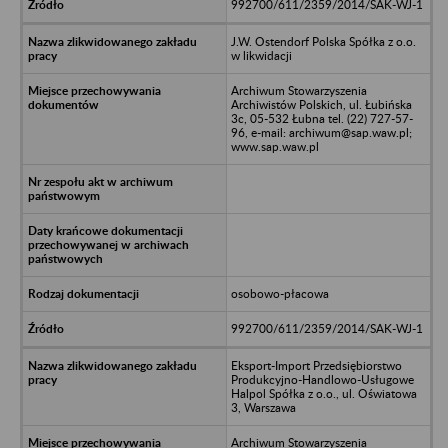
992700/611/2359/2014/SAK-WJ-1
J.W. Ostendorf Polska Spółka z o.o.
w likwidacji
Archiwum Stowarzyszenia
Archiwistów Polskich, ul. Łubińska
3c, 05-532 Łubna tel. (22) 727-57-
96, e-mail: archiwum@sap.waw.pl;
www.sap.waw.pl
osobowo-płacowa
992700/611/2359/2014/SAK-WJ-1
Eksport-Import Przedsiębiorstwo
Produkcyjno-Handlowo-Usługowe
Halpol Spółka z o.o., ul. Oświatowa
3, Warszawa
Archiwum Stowarzyszenia