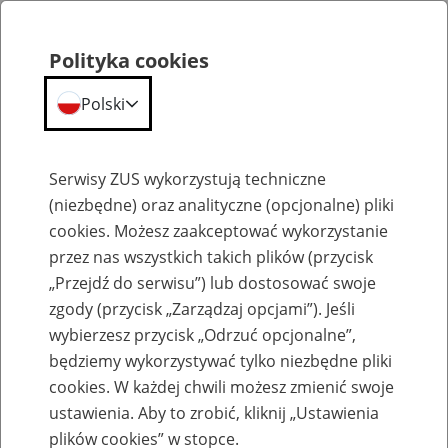
Polityka cookies
Polski
Menu
Szukaj
Serwisy ZUS wykorzystują techniczne
(niezbędne) oraz analityczne (opcjonalne) pliki
cookies. Możesz zaakceptować wykorzystanie
Emerytury
przez nas wszystkich takich plików (przycisk
„Przejdź do serwisu”) lub dostosować swoje
zgody (przycisk „Zarządzaj opcjami”). Jeśli
wybierzesz przycisk „Odrzuć opcjonalne”,
będziemy wykorzystywać tylko niezbędne pliki
Baza zlikwidowanych lub
cookies. W każdej chwili możesz zmienić swoje
przekształconych zakładów pracy
ustawienia. Aby to zrobić, kliknij „Ustawienia
plików cookies” w stopce.