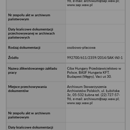
96, e-mail: archiwum@sap.waw.pl;
www.sap.waw.pl
osobowo-płacowa
992700/611/2359/2014/SAK-WJ-1
Ciba Hungary Przedstawicielstwo w
Polsce, BASF Hungaria KFT.
Budapest (Węgry), Vaci ut 30.
Archiwum Stowarzyszenia
Archiwistów Polskich, ul. Łubińska
3c, 05-532 Łubna tel. (22) 727-57-
96, e-mail: archiwum@sap.waw.pl;
www.sap.waw.pl