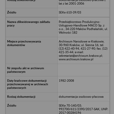
lat z lat 2001-2006
SEKe 610-39/03
Przedsiębiorstwo Produkcyjno-
Usługowo-Handlowe MACO Sp. z
o.o., 34-220 Maków Podhalański, ul.
Wolności 182
Archiwum Narodowe w Krakowie,
30-960 Kraków, ul. Sienna 16, tel.
(12) 422-40-94, 421-27-90; fax. (12)
421-35-44; e-mail:
sekretariat@archiwum.krakow.pl;
www.archiwum.krakow.pl
1982-2008
dokumentacja osobowo-płacowa
SEKe 70-140/03;
992700/611/2390/2017-SAK, UNP:
2017-00284196