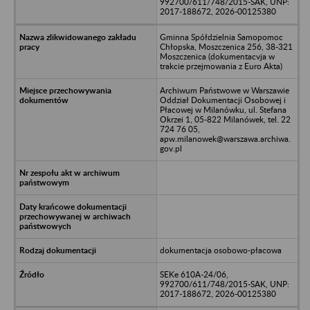
992700/611/748/2015-SAK, UNP:
2017-188672, 2026-00125380
Gminna Spółdzielnia Samopomoc
Chłopska, Moszczenica 256, 38-321
Moszczenica (dokumentacvja w
trakcie przejmowania z Euro Akta)
Archiwum Państwowe w Warszawie
Oddział Dokumentacji Osobowej i
Płacowej w Milanówku, ul. Stefana
Okrzei 1, 05-822 Milanówek, tel. 22
724 76 05,
apw.milanowek@warszawa.archiwa.
gov.pl
dokumentacja osobowo-płacowa
SEKe 610A-24/06,
992700/611/748/2015-SAK, UNP:
2017-188672, 2026-00125380