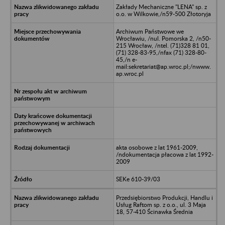
Zakłady Mechaniczne "LENA" sp. z
o.o. w Wilkowie,/n59-500 Złotoryja
Archiwum Państwowe we
Wrocławiu, /nul. Pomorska 2, /n50-
215 Wrocław, /ntel. (71)328 81 01,
(71) 328-83-95,/nfax (71) 328-80-
45,/n e-
mail:sekretariat@ap.wroc.pl;/nwww.
ap.wroc.pl
akta osobowe z lat 1961-2009,
/ndokumentacja płacowa z lat 1992-
2009
SEKe 610-39/03
Przedsiębiorstwo Produkcji, Handlu i
Usług Raftom sp. z o.o., ul. 3 Maja
18, 57-410 Ścinawka Średnia