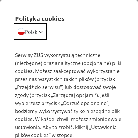
Polityka cookies
Polski
Menu
Szukaj
Serwisy ZUS wykorzystują techniczne
(niezbędne) oraz analityczne (opcjonalne) pliki
cookies. Możesz zaakceptować wykorzystanie
Emerytury
przez nas wszystkich takich plików (przycisk
„Przejdź do serwisu”) lub dostosować swoje
zgody (przycisk „Zarządzaj opcjami”). Jeśli
wybierzesz przycisk „Odrzuć opcjonalne”,
będziemy wykorzystywać tylko niezbędne pliki
Baza zlikwidowanych lub
cookies. W każdej chwili możesz zmienić swoje
przekształconych zakładów pracy
ustawienia. Aby to zrobić, kliknij „Ustawienia
plików cookies” w stopce.