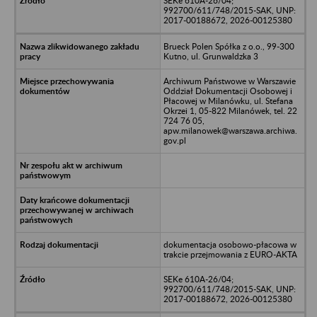
SEKe 610A-26/04;
992700/611/748/2015-SAK, UNP:
2017-00188672, 2026-00125380
Brueck Polen Spółka z o.o., 99-300
Kutno, ul. Grunwaldzka 3
Archiwum Państwowe w Warszawie
Oddział Dokumentacji Osobowej i
Płacowej w Milanówku, ul. Stefana
Okrzei 1, 05-822 Milanówek, tel. 22
724 76 05,
apw.milanowek@warszawa.archiwa.
gov.pl
dokumentacja osobowo-płacowa w
trakcie przejmowania z EURO-AKTA
SEKe 610A-26/04;
992700/611/748/2015-SAK, UNP:
2017-00188672, 2026-00125380