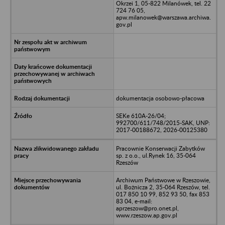
Okrzei 1, 05-822 Milanówek, tel. 22
724 76 05,
apw.milanowek@warszawa.archiwa.
gov.pl
dokumentacja osobowo-płacowa
SEKe 610A-26/04;
992700/611/748/2015-SAK, UNP:
2017-00188672, 2026-00125380
Pracownie Konserwacji Zabytków
sp. z o.o., ul.Rynek 16, 35-064
Rzeszów
Archiwum Państwowe w Rzeszowie,
ul. Bożnicza 2, 35-064 Rzeszów, tel.
017 850 10 99, 852 93 50, fax 853
83 04, e-mail:
aprzeszow@pro.onet.pl,
www.rzeszow.ap.gov.pl