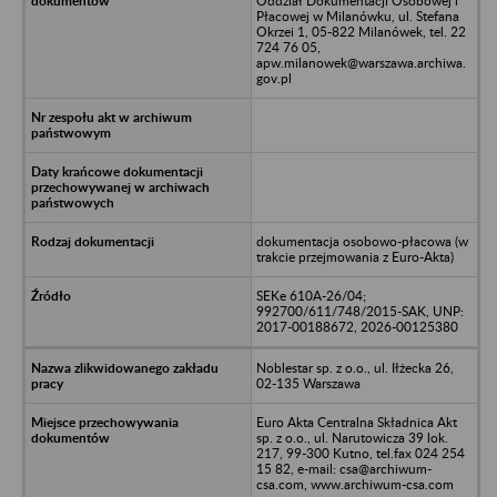
Oddział Dokumentacji Osobowej i
Płacowej w Milanówku, ul. Stefana
Okrzei 1, 05-822 Milanówek, tel. 22
724 76 05,
apw.milanowek@warszawa.archiwa.
gov.pl
dokumentacja osobowo-płacowa (w
trakcie przejmowania z Euro-Akta)
SEKe 610A-26/04;
992700/611/748/2015-SAK, UNP:
2017-00188672, 2026-00125380
Noblestar sp. z o.o., ul. Iłżecka 26,
02-135 Warszawa
Euro Akta Centralna Składnica Akt
sp. z o.o., ul. Narutowicza 39 lok.
217, 99-300 Kutno, tel.fax 024 254
15 82, e-mail: csa@archiwum-
csa.com, www.archiwum-csa.com