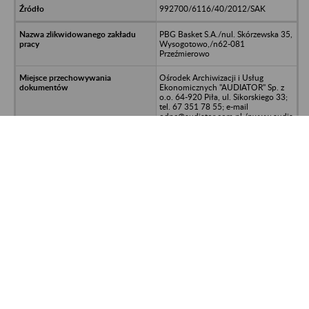
992700/6116/40/2012/SAK
PBG Basket S.A./nul. Skórzewska 35,
Wysogotowo,/n62-081
Przeźmierowo
Ośrodek Archiwizacji i Usług
Ekonomicznych "AUDIATOR" Sp. z
o.o. 64-920 Piła, ul. Sikorskiego 33;
tel. 67 351 78 55; e-mail
odpe@audiator.com.pl;/nwww.audia
tor.com.pl
2008-2012
osobowa
992700/6116/40/2012/SAK
Zakład Przemysłu Skórzanego
PLASTYK w Elblągu