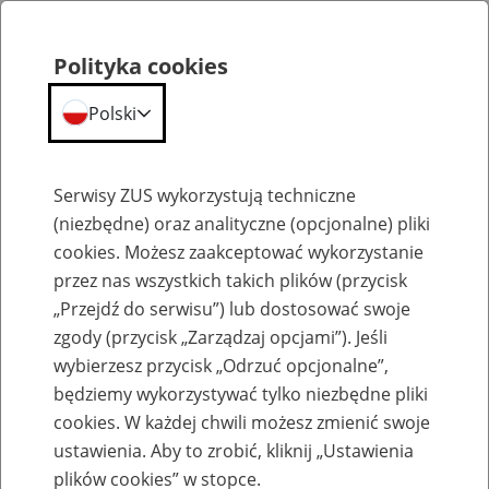
Polityka cookies
Polski
Menu
Szukaj
Serwisy ZUS wykorzystują techniczne
(niezbędne) oraz analityczne (opcjonalne) pliki
cookies. Możesz zaakceptować wykorzystanie
Emerytury
przez nas wszystkich takich plików (przycisk
„Przejdź do serwisu”) lub dostosować swoje
zgody (przycisk „Zarządzaj opcjami”). Jeśli
wybierzesz przycisk „Odrzuć opcjonalne”,
będziemy wykorzystywać tylko niezbędne pliki
Baza zlikwidowanych lub
cookies. W każdej chwili możesz zmienić swoje
przekształconych zakładów pracy
ustawienia. Aby to zrobić, kliknij „Ustawienia
plików cookies” w stopce.