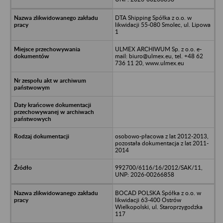
DTA Shipping Spółka z o.o. w
likwidacji 55-080 Smolec, ul. Lipowa
1
ULMEX ARCHIWUM Sp. z o.o. e-
mail: biuro@ulmex.eu, tel. +48 62
736 11 20, www.ulmex.eu
osobowo-płacowa z lat 2012-2013,
pozostała dokumentacja z lat 2011-
2014
992700/6116/16/2012/SAK/11,
UNP: 2026-00266858
BOCAD POLSKA Spółka z o.o. w
likwidacji 63-400 Ostrów
Wielkopolski, ul. Staroprzygodzka
117