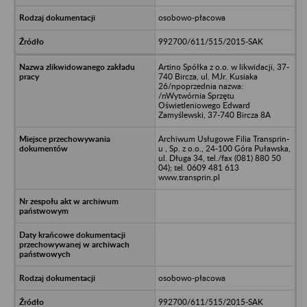
osobowo-płacowa
992700/611/515/2015-SAK
Artino Spółka z o.o. w likwidacji, 37-
740 Bircza, ul. MJr. Kusiaka
26/npoprzednia nazwa:
/nWytwórnia Sprzętu
Oświetleniowego Edward
Zamyślewski, 37-740 Bircza 8A
Archiwum Usługowe Filia Transprin-
u , Sp. z o.o., 24-100 Góra Puławska,
ul. Długa 34, tel./fax (081) 880 50
04); tel. 0609 481 613
www.transprin.pl
osobowo-płacowa
992700/611/515/2015-SAK