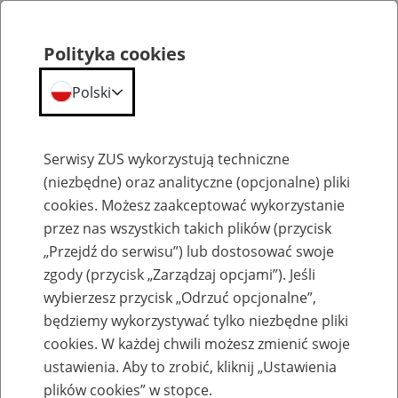
Polityka cookies
Polski
Menu
Szukaj
Serwisy ZUS wykorzystują techniczne
(niezbędne) oraz analityczne (opcjonalne) pliki
cookies. Możesz zaakceptować wykorzystanie
Emerytury
przez nas wszystkich takich plików (przycisk
„Przejdź do serwisu”) lub dostosować swoje
zgody (przycisk „Zarządzaj opcjami”). Jeśli
wybierzesz przycisk „Odrzuć opcjonalne”,
będziemy wykorzystywać tylko niezbędne pliki
Baza zlikwidowanych lub
cookies. W każdej chwili możesz zmienić swoje
przekształconych zakładów pracy
ustawienia. Aby to zrobić, kliknij „Ustawienia
plików cookies” w stopce.