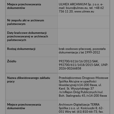
ULMEX ARCHIWUM Sp. z o.o. e-
mail: biuro@ulmex.eu, tel. +48 62
736 11 20, www.ulmex.eu
brak osobowo-płacowej, pozostała
dokumentacja z lat 1999-2012
992700/6116/16/2012/SAK,
992700/611/1418/2015-SAK, UNP:
2026-00266858
Przedsiębiorstwo Drogowo-Mostowe
Spółka Akcyjna w upadłości
likwidacyjnej/n14-200 Iława, ul.
Kard. St. Wyszyńskiego 37
/n/nRejon Dróg Publicznych/nul.
Boh. Stalingradu 45,/n14-200 Iława
Archiwum-Digitalizacja TERRA
Spółka z o.o. ul. Kościuszki 8, 62-
051 Wiry tel. (61) 810-66-73, fax.