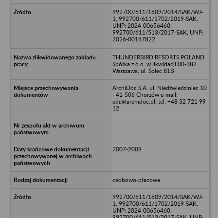
992700/611/1609/2014/SAK/WJ-
1, 992700/611/1702/2019-SAK,
UNP: 2024-00656460,
992700/611/513/2017-SAK, UNP:
2026-00167822
THUNDERBIRD RESORTS POLAND
Spółka z o.o. w likwidacji 00-382
Warszawa, ul. Solec 81B
ArchiDoc S.A. ul. Niedźwiedziniec 10
- 41-506 Chorzów e-mail:
cda@archidoc.pl; tel. +48 32 721 99
12
2007-2009
osobowo-płacowa
992700/611/1609/2014/SAK/WJ-
1, 992700/611/1702/2019-SAK,
UNP: 2024-00656460,
992700/611/513/2017-SAK, UNP: