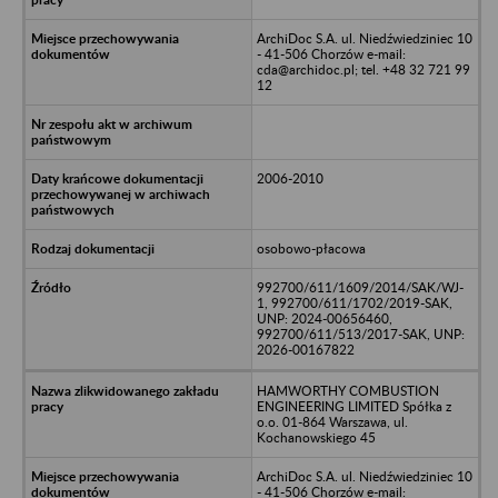
ArchiDoc S.A. ul. Niedźwiedziniec 10
- 41-506 Chorzów e-mail:
cda@archidoc.pl; tel. +48 32 721 99
12
2006-2010
osobowo-płacowa
992700/611/1609/2014/SAK/WJ-
1, 992700/611/1702/2019-SAK,
UNP: 2024-00656460,
992700/611/513/2017-SAK, UNP:
2026-00167822
HAMWORTHY COMBUSTION
ENGINEERING LIMITED Spółka z
o.o. 01-864 Warszawa, ul.
Kochanowskiego 45
ArchiDoc S.A. ul. Niedźwiedziniec 10
- 41-506 Chorzów e-mail: