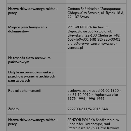
Gminna Spółdzielnia "Samopomoc
Chłopska" w Sawinie, ul. Rynek 18 A,
22-107 Sawin
PRO-VENTURA Archiwum
Depozytowe Spółka z o.o. ul.
Litewska 9, 22-100 Chełm tel. (48)
603-469-600; (48) (82) 820-00-01
biuro@pro-ventura.pl www.pro-
ventura.pl
osobowa za okres od 01.02.1950 r.
do 31.12.2012 r.,/npłacowa z lat
1979-1994, 1996-1999
992700/611/5/2015-SAK
SENZOR POLSKA Spółka z o.o. w
upadłości likwidacyjnej/nul.
Szczecińska 16,/n30-716 Kraków