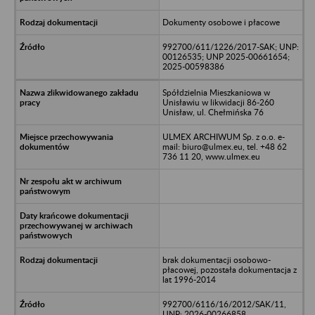
Dokumenty osobowe i płacowe
992700/611/1226/2017-SAK; UNP:
00126535; UNP 2025-00661654;
2025-00598386
Spółdzielnia Mieszkaniowa w
Unisławiu w likwidacji 86-260
Unisław, ul. Chełmińska 76
ULMEX ARCHIWUM Sp. z o.o. e-
mail: biuro@ulmex.eu, tel. +48 62
736 11 20, www.ulmex.eu
brak dokumentacji osobowo-
płacowej, pozostała dokumentacja z
lat 1996-2014
992700/6116/16/2012/SAK/11,
UNP: 2026-00266858