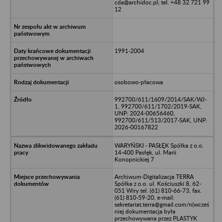
cda@archidoc.pl; tel. +48 32 721 99
12
1991-2004
osobowo-płacowa
992700/611/1609/2014/SAK/WJ-
1, 992700/611/1702/2019-SAK,
UNP: 2024-00656460,
992700/611/513/2017-SAK, UNP:
2026-00167822
WARYŃSKI - PASŁĘK Spółka z o.o.
14-400 Pasłęk, ul. Marii
Konopnickiej 7
Archiwum-Digitalizacja TERRA
Spółka z o.o. ul. Kościuszki 8, 62-
051 Wiry tel. (61) 810-66-73, fax.
(61) 810-59-20, e-mail:
sekretariat.terra@gmail.com/n(wcześ
niej dokumentacja była
przechowywana przez PLASTYK