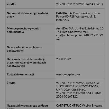
992700/611/1609/2014/SAK/WJ-1
BANKIA S.A. Przedstawicielstwo w
Polsce 00-728 Warszawa, ul. E.
Plater 239
ArchiDoc S.A. ul. Niedźwiedziniec 10
- 41-506 Chorzów e-mail:
cda@archidoc.pl; tel. +48 32 721 99
12
2008-2012
osobowo-płacowa
992700/611/1609/2014/SAK/WJ-
1, 992700/611/1702/2019-SAK,
UNP: 2024-00656460,
992700/611/513/2017-SAK, UNP:
2026-00167822
CARPETRIGHT PLC Wielka Brytania