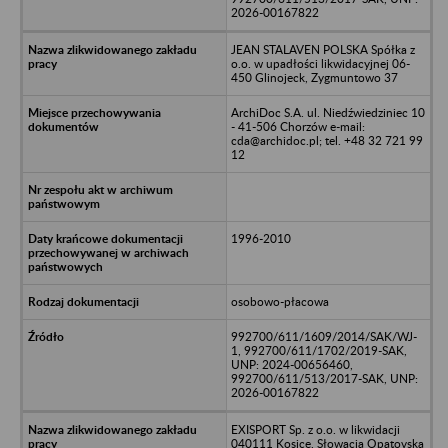
2026-00167822
JEAN STALAVEN POLSKA Spółka z
o.o. w upadłości likwidacyjnej 06-
450 Glinojeck, Zygmuntowo 37
ArchiDoc S.A. ul. Niedźwiedziniec 10
- 41-506 Chorzów e-mail:
cda@archidoc.pl; tel. +48 32 721 99
12
1996-2010
osobowo-płacowa
992700/611/1609/2014/SAK/WJ-
1, 992700/611/1702/2019-SAK,
UNP: 2024-00656460,
992700/611/513/2017-SAK, UNP:
2026-00167822
EXISPORT Sp. z o.o. w likwidacji
040111 Kosice, Słowacja Opatovska