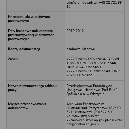
cda@archidoc.pl; tel. +48 32 721 99
12
2010-2012
osobowo-płacowa
992700/611/1609/2014/SAK/WJ-
1, 992700/611/1702/2019-SAK,
UNP: 2024-00656460,
992700/611/513/2017-SAK, UNP:
2026-00167822
Przedsiębiorstwo Produkcyjno
Usługowe i Handlowe "Pref-Bud"
Spółka z o.o. w Olsztynie
Archiwum Państwowe w
Olsztynie/nul. Partyzantów 18,/n10-
521 Olsztyn/ntel. (90) 527-60-
96,/nfax: (89) 535-92-
72/nwww.olsztyn.ap.gov.pl/nsekreta
riat@olsztyn.ap.gov.pl