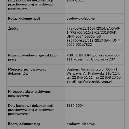
2007-2011
osobowo-płacowa
992700/611/1609/2014/SAK/WJ-
1, 992700/611/1702/2019-SAK,
UNP: 2024-00656460,
992700/611/513/2017-SAK, UNP:
2026-00167822
P. PUH. BATON Spółka z o.o./n60-
111 Poznań, ul. Głogowska 239
Business Archiv sp. z o.o., 00-971
Warszawa, Al. Krakowska 110/114,
tel. 22 846 51 11, fax 22 868 20 60 ,
e-mail :war@biz-archiv.com.pl
1995-2004
osobowo-płacowa