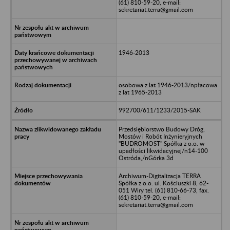
(61) 810-59-20, e-mail:
sekretariat.terra@gmail.com
1946-2013
osobowa z lat 1946-2013/npłacowa
z lat 1965-2013
992700/611/1233/2015-SAK
Przedsiębiorstwo Budowy Dróg,
Mostów i Robót Inżynieryjnych
"BUDROMOST" Spółka z o.o. w
upadłości likwidacyjnej/n14-100
Ostróda,/nGórka 3d
Archiwum-Digitalizacja TERRA
Spółka z o.o. ul. Kościuszki 8, 62-
051 Wiry tel. (61) 810-66-73, fax.
(61) 810-59-20, e-mail:
sekretariat.terra@gmail.com