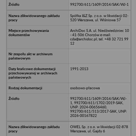
992700/611/1609/2014/SAK/WJ-1
Spółka I&Z Sp. z o.o. w likwidacji 02-
520 Warszawa, ul. Wiśniowa 57
ArchiDoc S.A. ul. Niedźwiedziniec 10
- 41-506 Chorzów e-mail:
cda@archidoc.pl; tel. +48 32 721 99
12
1991-2013
osobowo-płacowa
992700/611/1609/2014/SAK/WJ-
1, 992700/611/1702/2019-SAK,
UNP: 2024-00656460,
992700/611/513/2017-SAK, UNP:
2026-00167822
OWEL Sp. z o.o. w likwidacji 02-878
Warszawa, ul. Gajdy 6