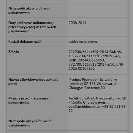
2008-2011
osobowo-płacowa
992700/611/1609/2014/SAK/WJ-
1, 992700/611/1702/2019-SAK,
UNP: 2024-00656460,
992700/611/513/2017-SAK, UNP:
2026-00167822
Product Promotion Sp. z o.o. w
likwidacji 02-951 Warszawa, ul.
Chorągwi Pancernej 80
ArchiDoc S.A. ul. Niedźwiedziniec 10
- 41-506 Chorzów e-mail:
cda@archidoc.pl; tel. +48 32 721 99
12