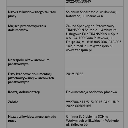
2022-00510849
Solanum Spółka z o.o. w likwidacji -
Katowice, ul. Mariacka 4
Zakład Spedycyjno-Przewozowy
TRANSPRIN Sp. z.o.o. - Archiwum
Usługowe Filia TRANSPRIN-u Sp. z
o.o., 24-100 Góra Puławska, ul.
Długa 34, tel. 818 805 004; 818 805
162, e-mail: biuro@transprin.pl;
www.transprin.pl
2019-2022
Dokumentacja osobowo-płacowa
992700/611/515/2015-SAK; UNP:
2022-00505185
Gminna Spółdzielnia SCH w
Wodymiach w likwidacji - Wodynie
ul. Sidlecka 66