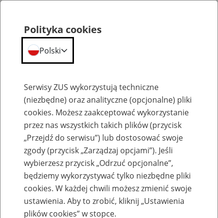
Polityka cookies
Polski
Menu
Szukaj
Serwisy ZUS wykorzystują techniczne
(niezbędne) oraz analityczne (opcjonalne) pliki
cookies. Możesz zaakceptować wykorzystanie
Emerytury
przez nas wszystkich takich plików (przycisk
„Przejdź do serwisu”) lub dostosować swoje
zgody (przycisk „Zarządzaj opcjami”). Jeśli
wybierzesz przycisk „Odrzuć opcjonalne”,
będziemy wykorzystywać tylko niezbędne pliki
Baza zlikwidowanych lub
cookies. W każdej chwili możesz zmienić swoje
przekształconych zakładów pracy
ustawienia. Aby to zrobić, kliknij „Ustawienia
plików cookies” w stopce.