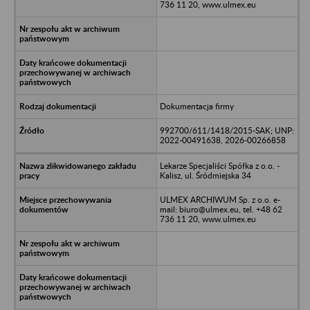
736 11 20, www.ulmex.eu
Dokumentacja firmy
992700/611/1418/2015-SAK; UNP:
2022-00491638, 2026-00266858
Lekarze Specjaliści Spółka z o.o. -
Kalisz, ul. Śródmiejska 34
ULMEX ARCHIWUM Sp. z o.o. e-
mail: biuro@ulmex.eu, tel. +48 62
736 11 20, www.ulmex.eu