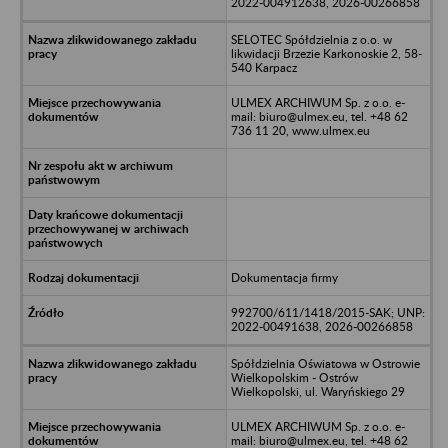
2022-004912638, 2026-00266858
SELOTEC Spółdzielnia z o.o. w
likwidacji Brzezie Karkonoskie 2, 58-
540 Karpacz
ULMEX ARCHIWUM Sp. z o.o. e-
mail: biuro@ulmex.eu, tel. +48 62
736 11 20, www.ulmex.eu
Dokumentacja firmy
992700/611/1418/2015-SAK; UNP:
2022-00491638, 2026-00266858
Spółdzielnia Oświatowa w Ostrowie
Wielkopolskim - Ostrów
Wielkopolski, ul. Waryńskiego 29
ULMEX ARCHIWUM Sp. z o.o. e-
mail: biuro@ulmex.eu, tel. +48 62