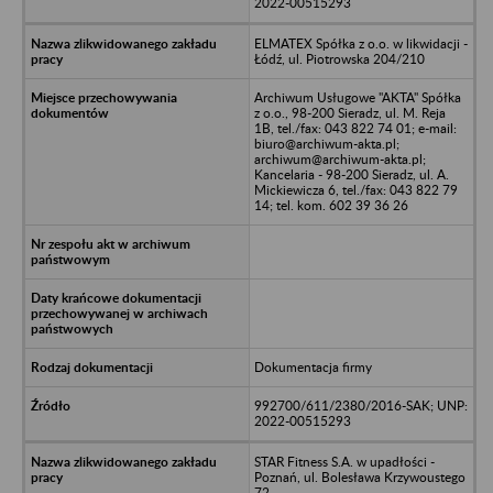
2022-00515293
ELMATEX Spółka z o.o. w likwidacji -
Łódź, ul. Piotrowska 204/210
Archiwum Usługowe "AKTA" Spółka
z o.o., 98-200 Sieradz, ul. M. Reja
1B, tel./fax: 043 822 74 01; e-mail:
biuro@archiwum-akta.pl;
archiwum@archiwum-akta.pl;
Kancelaria - 98-200 Sieradz, ul. A.
Mickiewicza 6, tel./fax: 043 822 79
14; tel. kom. 602 39 36 26
Dokumentacja firmy
992700/611/2380/2016-SAK; UNP:
2022-00515293
STAR Fitness S.A. w upadłości -
Poznań, ul. Bolesława Krzywoustego
72