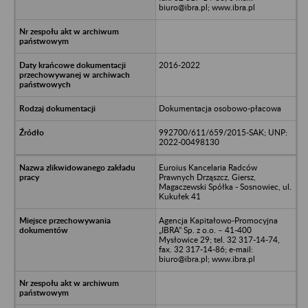
biuro@ibra.pl; www.ibra.pl
2016-2022
Dokumentacja osobowo-płacowa
992700/611/659/2015-SAK; UNP:
2022-00498130
Euroius Kancelaria Radców
Prawnych Drząszcz, Giersz,
Magaczewski Spółka - Sosnowiec, ul.
Kukułek 41
Agencja Kapitałowo-Promocyjna
„IBRA” Sp. z o.o. – 41-400
Mysłowice 29; tel. 32 317-14-74,
fax. 32 317-14-86; e-mail:
biuro@ibra.pl; www.ibra.pl