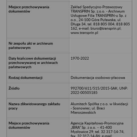
Zakład Spedycyjno-Przewozowy
TRANSPRIN Sp. z.o.o. - Archiwum
Usługowe Filia TRANSPRIN-u Sp. z
o.o., 24-100 Góra Puławska, ul.
Długa 34, tel. 818 805 004; 818 805
162, e-mail: biuro@transprin.pl;
www.transprin.pl
1970-2022
Dokumentacja osobowo-płacowa
992700/611/515/2015-SAK; UNP:
2022-00505185
Alumitech Spółka z o.o. w likwidacji
- Sosnowiec; ul. Braci
Mieroszewskich
Agencja Kapitałowo-Promocyjna
„IBRA” Sp. z o.o. – 41-400
Mysłowice 29; tel. 32 317-14-74,
fax. 32 317-14-86; e-mail: