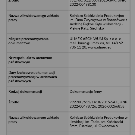
992700/611/659/2015-SAK; UNP:
2022-00498130
Rolnicza Spółdzielnia Produkcyjna
im. Dnia Zwycięstwa w Różanówce z
siedzibą Piękne Kąty w likwidacji -
Piękne Kąty, Siedlisko
ULMEX ARCHIWUM Sp. z o.o. e-
mail: biuro@ulmex.eu, tel. +48 62
736 11 20, www.ulmex.eu
Dokumentacja firmy
992700/611/1418/2015-SAK; UNP:
2022-00478726, 2026-00266858
Rolnicza Spółdzielnia Produkcyjna w
likwidacji im. Tadeusza Kościuszki -
Śrem, Psarskie, ul. Owocowa 6