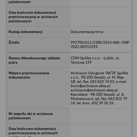
Dokumentacja firmy
992700/611/2380/2016-SAK; UNP:
2022-00515293
CDM Spółka z o.o. - Lublin, ul.
Tęczowa 159
Archiwum Usługowe "AKTA" Spółka
z o.o., 98-200 Sieradz, ul. M. Reja
1B, tel./fax: 043 822 74 01; e-mail:
biuro@archiwum-akta.pl;
archiwum@archiwum-akta.pl;
Kancelaria - 98-200 Sieradz, ul. A.
Mickiewicza 6, tel./fax: 043 822 79
14; tel. kom. 602 39 36 26