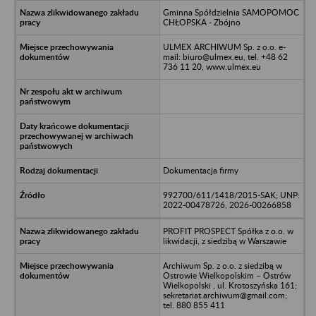
Gminna Spółdzielnia SAMOPOMOC
CHŁOPSKA - Zbójno
ULMEX ARCHIWUM Sp. z o.o. e-
mail: biuro@ulmex.eu, tel. +48 62
736 11 20, www.ulmex.eu
Dokumentacja firmy
992700/611/1418/2015-SAK; UNP:
2022-00478726, 2026-00266858
PROFIT PROSPECT Spółka z o.o. w
likwidacji, z siedzibą w Warszawie
Archiwum Sp. z o.o. z siedzibą w
Ostrowie Wielkopolskim – Ostrów
Wielkopolski , ul. Krotoszyńska 161;
sekretariat.archiwum@gmail.com;
tel. 880 855 411