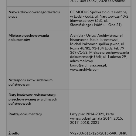
2022-00515357, 2026-00266858
COMODUS Spółka z o.o. z siedzibą
w Łodzi - Łódź, ul. Narutowicza 40/2
(dawne adresy: Łódź, ul.
Słomińskiego i Łódź, ul. Orla 21)
Archivia - Usługi Archiwistyczne i
historyczne Jakub Lutosławski,
Michał Łakomiec spółka jawna, ul.
Rojna 48/81, 91-134 Łódź, tel. 79
369-71-53. Miejsce przechowywania
dokumentacji: Łódź, ul. Ludowa 29,
adres mailowy:
biuro@archivia.com.pl,
www.archivia.com
Listy plac 2014-2021; karty
wynagrodzeń za lata 2014, 2015,
2017, 2018, 2021
992700/611/126/2015-SAK; UNP: