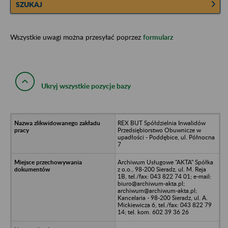
SZUKAJ
Wszystkie uwagi można przesyłać poprzez
formularz
Ukryj wszystkie pozycje bazy
REX BUT Spółdzielnia Inwalidów
Przedsiębiorstwo Obuwnicze w
upadłości - Poddębice, ul. Północna
7
Archiwum Usługowe "AKTA" Spółka
z o.o., 98-200 Sieradz, ul. M. Reja
1B, tel./fax: 043 822 74 01; e-mail:
biuro@archiwum-akta.pl;
archiwum@archiwum-akta.pl;
Kancelaria - 98-200 Sieradz, ul. A.
Mickiewicza 6, tel./fax: 043 822 79
14; tel. kom. 602 39 36 26