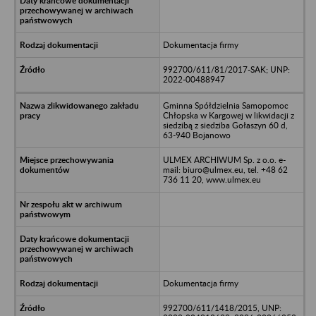
Dokumentacja firmy
992700/611/81/2017-SAK; UNP:
2022-00488947
Gminna Spółdzielnia Samopomoc
Chłopska w Kargowej w likwidacji z
siedzibą z siedziba Gołaszyn 60 d,
63-940 Bojanowo
ULMEX ARCHIWUM Sp. z o.o. e-
mail: biuro@ulmex.eu, tel. +48 62
736 11 20, www.ulmex.eu
Dokumentacja firmy
992700/611/1418/2015, UNP: