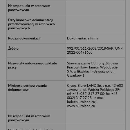
Dokumentacja firmy
992700/611/2608/2018-SAK; UNP:
2022-00491605
Stowarzyszenie Ochrony Zdrowia
Pracowników Tauron Wydobycie
S.A. w likwidacji - Jaworzno, ul.
Gwarków 1
Grupa Biuro-LAND Sp. z o.o. 43-603
Jaworzno, ul. Wojska Polskiego 2F;
tel. +48 (032) 317 27 00; fax +48
(032) 317 27 28 ; e-mail:
bok@biuroland.eu;
www.biuroland.eu