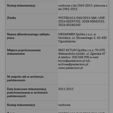
osobowa z lat 1965-2015, płacowa z
lat 1981-2015
992700/611/560/2015-SAK; UNP:
2016-00295702, 2018-00042523,
2026-00184240
MEDAFARM Spółka z o.o. w
likwidacji, ul. Słowackiego 5, 42-440
Ogrodzieniec
PAST ACTUM Spółka z o.o. 95-070
Aleksandrów Łódzki, ul. Zgierska 47
A telefon: 500 068 990 e-mail:
biuro@pastactum.pl lub
archiwa@pastactum.pl
www.pastactum.pl
2011-2015
osobowa