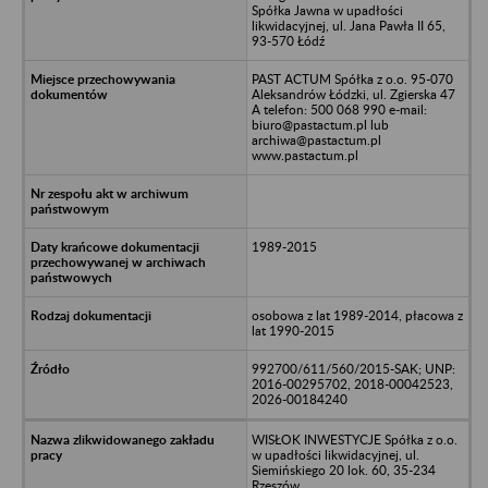
Spółka Jawna w upadłości
likwidacyjnej, ul. Jana Pawła II 65,
93-570 Łódź
PAST ACTUM Spółka z o.o. 95-070
Aleksandrów Łódzki, ul. Zgierska 47
A telefon: 500 068 990 e-mail:
biuro@pastactum.pl lub
archiwa@pastactum.pl
www.pastactum.pl
1989-2015
osobowa z lat 1989-2014, płacowa z
lat 1990-2015
992700/611/560/2015-SAK; UNP:
2016-00295702, 2018-00042523,
2026-00184240
WISŁOK INWESTYCJE Spółka z o.o.
w upadłości likwidacyjnej, ul.
Siemińskiego 20 lok. 60, 35-234
Rzeszów