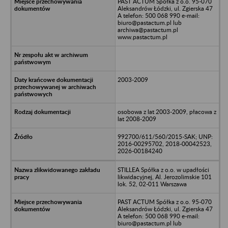
PAST ACTUM Spółka z o.o. 95-070
Aleksandrów Łódzki, ul. Zgierska 47
A telefon: 500 068 990 e-mail:
biuro@pastactum.pl lub
archiwa@pastactum.pl
www.pastactum.pl
2003-2009
osobowa z lat 2003-2009, płacowa z
lat 2008-2009
992700/611/560/2015-SAK; UNP:
2016-00295702, 2018-00042523,
2026-00184240
STILLEA Spółka z o.o. w upadłości
likwidacyjnej, Al. Jerozolimskie 101
lok. 52, 02-011 Warszawa
PAST ACTUM Spółka z o.o. 95-070
Aleksandrów Łódzki, ul. Zgierska 47
A telefon: 500 068 990 e-mail:
biuro@pastactum.pl lub