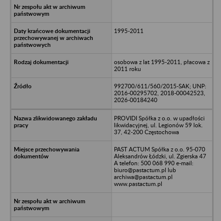
1995-2011
osobowa z lat 1995-2011, płacowa z
2011 roku
992700/611/560/2015-SAK; UNP:
2016-00295702, 2018-00042523,
2026-00184240
PROVIDI Spółka z o.o. w upadłości
likwidacyjnej, ul. Legionów 59 lok.
37, 42-200 Częstochowa
PAST ACTUM Spółka z o.o. 95-070
Aleksandrów Łódzki, ul. Zgierska 47
A telefon: 500 068 990 e-mail:
biuro@pastactum.pl lub
archiwa@pastactum.pl
www.pastactum.pl