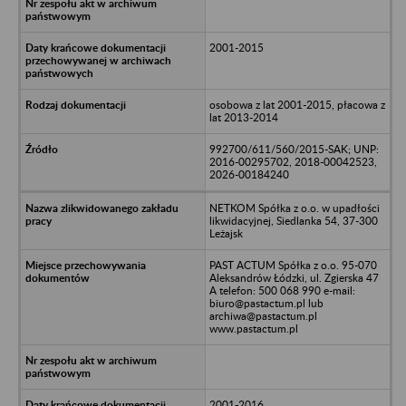
2001-2015
osobowa z lat 2001-2015, płacowa z
lat 2013-2014
992700/611/560/2015-SAK; UNP:
2016-00295702, 2018-00042523,
2026-00184240
NETKOM Spółka z o.o. w upadłości
likwidacyjnej, Siedlanka 54, 37-300
Leżajsk
PAST ACTUM Spółka z o.o. 95-070
Aleksandrów Łódzki, ul. Zgierska 47
A telefon: 500 068 990 e-mail:
biuro@pastactum.pl lub
archiwa@pastactum.pl
www.pastactum.pl
2001-2016