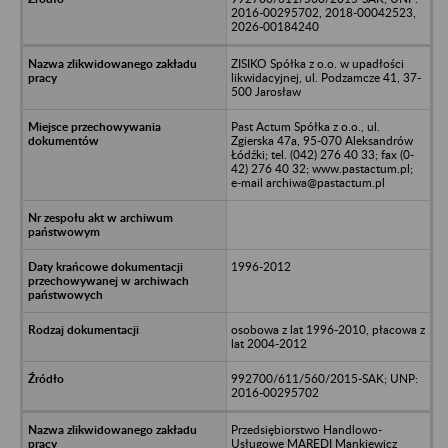
2016-00295702, 2018-00042523,
2026-00184240
ZISIKO Spółka z o.o. w upadłości
likwidacyjnej, ul. Podzamcze 41, 37-
500 Jarosław
Past Actum Spółka z o.o., ul.
Zgierska 47a, 95-070 Aleksandrów
Łódźki; tel. (042) 276 40 33; fax (0-
42) 276 40 32; www.pastactum.pl;
e-mail archiwa@pastactum.pl
1996-2012
osobowa z lat 1996-2010, płacowa z
lat 2004-2012
992700/611/560/2015-SAK; UNP:
2016-00295702
Przedsiębiorstwo Handlowo-
Usługowe MAREDI Mankiewicz