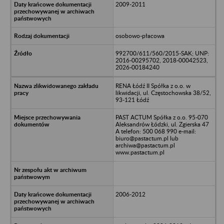
2009-2011
osobowo-płacowa
992700/611/560/2015-SAK; UNP:
2016-00295702, 2018-00042523,
2026-00184240
RENA Łódź II Spółka z o.o. w
likwidacji, ul. Częstochowska 38/52,
93-121 Łódź
PAST ACTUM Spółka z o.o. 95-070
Aleksandrów Łódzki, ul. Zgierska 47
A telefon: 500 068 990 e-mail:
biuro@pastactum.pl lub
archiwa@pastactum.pl
www.pastactum.pl
2006-2012