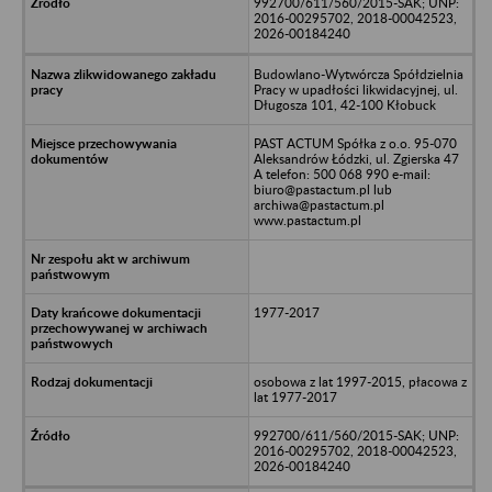
992700/611/560/2015-SAK; UNP:
2016-00295702, 2018-00042523,
2026-00184240
Budowlano-Wytwórcza Spółdzielnia
Pracy w upadłości likwidacyjnej, ul.
Długosza 101, 42-100 Kłobuck
PAST ACTUM Spółka z o.o. 95-070
Aleksandrów Łódzki, ul. Zgierska 47
A telefon: 500 068 990 e-mail:
biuro@pastactum.pl lub
archiwa@pastactum.pl
www.pastactum.pl
1977-2017
osobowa z lat 1997-2015, płacowa z
lat 1977-2017
992700/611/560/2015-SAK; UNP:
2016-00295702, 2018-00042523,
2026-00184240