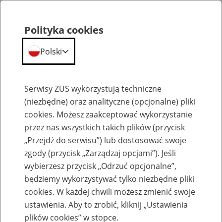
Polityka cookies
Polski
Menu
Szukaj
Serwisy ZUS wykorzystują techniczne
(niezbędne) oraz analityczne (opcjonalne) pliki
cookies. Możesz zaakceptować wykorzystanie
Emerytury
przez nas wszystkich takich plików (przycisk
„Przejdź do serwisu”) lub dostosować swoje
zgody (przycisk „Zarządzaj opcjami”). Jeśli
wybierzesz przycisk „Odrzuć opcjonalne”,
będziemy wykorzystywać tylko niezbędne pliki
Baza zlikwidowanych lub
cookies. W każdej chwili możesz zmienić swoje
przekształconych zakładów pracy
ustawienia. Aby to zrobić, kliknij „Ustawienia
plików cookies” w stopce.