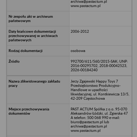
archiwa@pastactum.pl
www.pastactum.pl
2006-2012
osobowa
992700/611/560/2015-SAK; UNP:
2016-00295702, 2018-00042523,
2026-00184240
Jerzy Zgajewski Happy Toys 7
Przedsiębiorstwo Produkcyjno-
Handlowe w upadłości
likwidacyjnej, ul. Kontkiewicza 13/5,
42-209 Częstochowa
PAST ACTUM Spółka z o.o. 95-070
Aleksandrów Łódzki, ul. Zgierska 47
A telefon: 500 068 990 e-mail:
biuro@pastactum.pl lub
archiwa@pastactum.pl
www.pastactum.pl