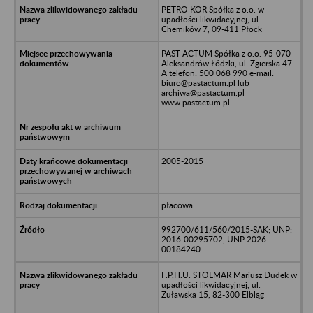
PETRO KOR Spółka z o.o. w
upadłości likwidacyjnej, ul.
Chemików 7, 09-411 Płock
PAST ACTUM Spółka z o.o. 95-070
Aleksandrów Łódzki, ul. Zgierska 47
A telefon: 500 068 990 e-mail:
biuro@pastactum.pl lub
archiwa@pastactum.pl
www.pastactum.pl
2005-2015
płacowa
992700/611/560/2015-SAK; UNP:
2016-00295702, UNP 2026-
00184240
F.P.H.U. STOLMAR Mariusz Dudek w
upadłości likwidacyjnej, ul.
Żuławska 15, 82-300 Elbląg