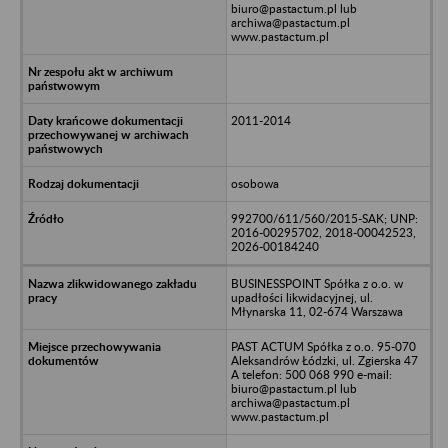
biuro@pastactum.pl lub
archiwa@pastactum.pl
www.pastactum.pl
2011-2014
osobowa
992700/611/560/2015-SAK; UNP:
2016-00295702, 2018-00042523,
2026-00184240
BUSINESSPOINT Spółka z o.o. w
upadłości likwidacyjnej, ul.
Młynarska 11, 02-674 Warszawa
PAST ACTUM Spółka z o.o. 95-070
Aleksandrów Łódzki, ul. Zgierska 47
A telefon: 500 068 990 e-mail:
biuro@pastactum.pl lub
archiwa@pastactum.pl
www.pastactum.pl