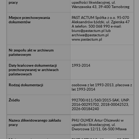
upadłości likwidacyjnej, ul.
Warszawska 43, 39-400 Tarnobrzeg
PAST ACTUM Spółka z o.o. 95-070
Aleksandrów Łódzki, ul. Zgierska 47
A telefon: 500 068 990 e-mail:
biuro@pastactum.pl lub
archiwa@pastactum.pl
www.pastactum.pl
1993-2014
osobowa z lat 1993-2013, płacowa z
lat 1993-2014
992700/611/560/2015-SAK; UNP:
2016-00295702, 2018-00042523,
2026-00184240
PHU OLMEX Artur Olszewski w
upadłości likwidacyjnej, ul.
Dworcowa 12/11, 06-500 Mława