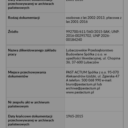
osobowa z lat 2002-2013, płacowa z
lat 2001-2016
992700/611/560/2015-SAK; UNP:
2016-00295702, UNP 2026-
00184240
Lubaczowskie Przedsiębiorstwo
Budowlane Spółka z o.o. w
upadłości likwidacyjnej, ul. Chopina
36, 37-600 Lubaczów
PAST ACTUM Spółka z o.o. 95-070
Aleksandrów Łódzki, ul. Zgierska 47
A telefon: 500 068 990 e-mail:
biuro@pastactum.pl lub
archiwa@pastactum.pl
www.pastactum.pl
1965-2015