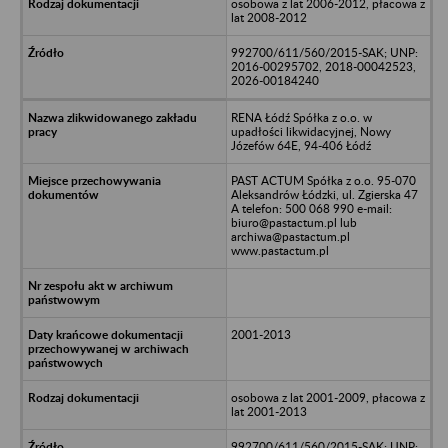
osobowa z lat 2006-2012, płacowa z
lat 2008-2012
992700/611/560/2015-SAK; UNP:
2016-00295702, 2018-00042523,
2026-00184240
RENA Łódź Spółka z o.o. w
upadłości likwidacyjnej, Nowy
Józefów 64E, 94-406 Łódź
PAST ACTUM Spółka z o.o. 95-070
Aleksandrów Łódzki, ul. Zgierska 47
A telefon: 500 068 990 e-mail:
biuro@pastactum.pl lub
archiwa@pastactum.pl
www.pastactum.pl
2001-2013
osobowa z lat 2001-2009, płacowa z
lat 2001-2013
992700/611/560/2015-SAK; UNP: