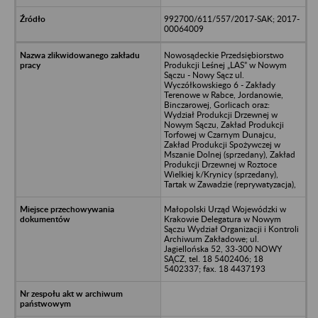
992700/611/557/2017-SAK; 2017-
00064009
Nowosądeckie Przedsiębiorstwo
Produkcji Leśnej „LAS” w Nowym
Sączu - Nowy Sącz ul.
Wyczółkowskiego 6 - Zakłady
Terenowe w Rabce, Jordanowie,
Binczarowej, Gorlicach oraz:
Wydział Produkcji Drzewnej w
Nowym Sączu, Zakład Produkcji
Torfowej w Czarnym Dunajcu,
Zakład Produkcji Spożywczej w
Mszanie Dolnej (sprzedany), Zakład
Produkcji Drzewnej w Roztoce
Wielkiej k/Krynicy (sprzedany),
Tartak w Zawadzie (reprywatyzacja),
Małopolski Urząd Wojewódzki w
Krakowie Delegatura w Nowym
Sączu Wydział Organizacji i Kontroli
Archiwum Zakładowe; ul.
Jagiellońska 52, 33-300 NOWY
SĄCZ, tel. 18 5402406; 18
5402337; fax. 18 4437193