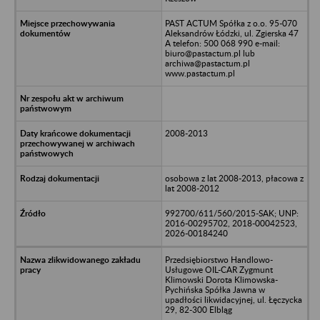
PAST ACTUM Spółka z o.o. 95-070
Aleksandrów Łódzki, ul. Zgierska 47
A telefon: 500 068 990 e-mail:
biuro@pastactum.pl lub
archiwa@pastactum.pl
www.pastactum.pl
2008-2013
osobowa z lat 2008-2013, płacowa z
lat 2008-2012
992700/611/560/2015-SAK; UNP:
2016-00295702, 2018-00042523,
2026-00184240
Przedsiębiorstwo Handlowo-
Usługowe OIL-CAR Zygmunt
Klimowski Dorota Klimowska-
Pychińska Spółka Jawna w
upadłości likwidacyjnej, ul. Łęczycka
29, 82-300 Elbląg