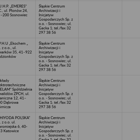
U.H.P. „EMERES”
Śląskie Centrum
C., ul. Plonów 24,
Archiwizacji i
–200 Sosnowiec
Inicjatyw
Gospodarczych Sp. z
o.o. - Sosnowiec; ul.
Gacka 1; tel./fax 32
297 38 56
P.H.U „Ekochem „
Śląskie Centrum
. z o.o., ul.
Archiwizacji i
arków 35, 41–922
Inicjatyw
dzionków
Gospodarczych Sp. z
o.o. - Sosnowiec; ul.
Gacka 1; tel./fax 32
297 38 56
kłady
Śląskie Centrum
ektrotechniczne
Archiwizacji i
ELAM” Spółdzielnia
Inicjatyw
walidów ZPCH, ul.
Gospodarczych Sp. z
aniczna 12, 41–
o.o. - Sosnowiec; ul.
00 Dąbrowa
Gacka 1; tel./fax 32
rnicza
297 38 56
CHIYODA POLSKA”
Śląskie Centrum
. z o.o. ul.
Archiwizacji i
aromiejska 6, 40-
Inicjatyw
3 Katowice
Gospodarczych Sp. z
o.o. - Sosnowiec; ul.
Gacka 1; tel./fax 32