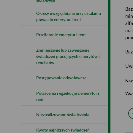
świadczeń
Baz
Okresy uwzględniane przy ustalaniu
min
prawa do emerytur i rent
alf
m.i
Przeliczanie emerytur i rent
pra
Zmniejszenie lub zawieszenie
Baz
świadczeń pracujących emerytów i
rencistów
Uwa
Postępowanie odwoławcze
Naz
Potrącenia i egzekucje z emerytur i
Wsz
rent
Niezrealizowane świadczenia
Kwoty najniższych świadczeń