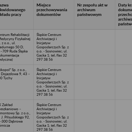
azwa
Miejsce
Nr zespołu akt w
Daty k
likwidowanego
przechowywania
archiwum
dokume
akładu pracy
dokumentów
państwowym
przech
archiw
państw
ntrum Rehabilitacji
Śląskie Centrum
Medycyny Fizykalnej
Archiwizacji i
. z o.o., ul.
Inicjatyw
edurnego 50 D,
Gospodarczych Sp. z
–709 Ruda Śląska
o.o. - Sosnowiec; ul.
okumentacja
Gacka 1; tel./fax 32
dyczna)
297 38 56
ikopol” Sp. z o.o.,
Śląskie Centrum
. Dojazdowa 9, 43 –
Archiwizacji i
0 Tychy
Inicjatyw
Gospodarczych Sp. z
o.o. - Sosnowiec; ul.
Gacka 1; tel./fax 32
297 38 56
 Zakład
Śląskie Centrum
eszkaniowo –
Archiwizacji i
montowy Sp. z o.o.,
Inicjatyw
. J. Piłsudskiego 92,
Gospodarczych Sp. z
-300 Dąbrowa
o.o. - Sosnowiec; ul.
rnicza
Gacka 1; tel./fax 32
297 38 56