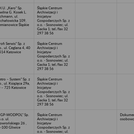
H.U. „Karo” Sp.
Śląskie Centrum
wilna G. Kosek L.
Archiwizacji i
chmann, ul.
Inicjatyw
chałowicka 109,
Gospodarczych Sp. z
emianowice Śląskie
o.o. - Sosnowiec; ul.
Gacka 1; tel./fax 32
297 38 56
rofi Serwis” Sp. z
Śląskie Centrum
o., ul. Ceglana 4, 40
Archiwizacji i
514 Katowice
Inicjatyw
Gospodarczych Sp. z
o.o. - Sosnowiec; ul.
Gacka 1; tel./fax 32
297 38 56
etro – System” Sp. z
Śląskie Centrum
o., ul. Książęca 29a,
Archiwizacji i
 – 725 Katowice
Inicjatyw
Gospodarczych Sp. z
o.o. - Sosnowiec; ul.
Gacka 1; tel./fax 32
297 38 56
FGP-WODPOL” Sp.
Śląskie Centrum
Dokumen
o.o. ul.
Archiwizacji i
osobowo
owrońskiego 26 ,
Inicjatyw
-100 Gliwice
Gospodarczych Sp. z
o.o. - Sosnowiec; ul.