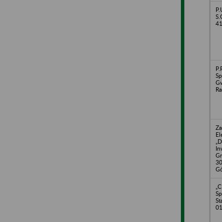
P.
S.
41
P.
Sp
Gw
Ra
Za
El
„D
In
Gr
3
Gó
„
Sp
St
01