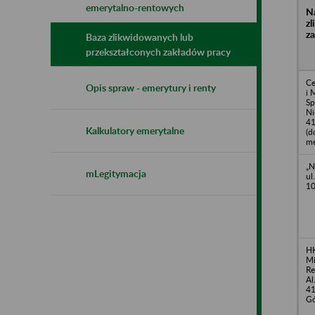
emerytalno-rentowych
N
z
z
Baza zlikwidowanych lub
przekształconych zakładów pracy
Ce
Opis spraw - emerytury i renty
i 
Sp
Ni
41
Kalkulatory emerytalne
(d
me
„N
mLegitymacja
ul
10
HK
Mi
Re
Al
41
Gó