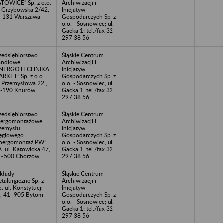
TOWICE” Sp. z o.o.
Archiwizacji i
. Grzybowska 2/42,
Inicjatyw
-131 Warszawa
Gospodarczych Sp. z
o.o. - Sosnowiec; ul.
Gacka 1; tel./fax 32
297 38 56
zedsiębiorstwo
Śląskie Centrum
andlowe
Archiwizacji i
ENERGOTECHNIKA
Inicjatyw
RKET” Sp. z o.o.
Gospodarczych Sp. z
. Przemysłowa 22 ,
o.o. - Sosnowiec; ul.
-190 Knurów
Gacka 1; tel./fax 32
297 38 56
zedsiębiorstwo
Śląskie Centrum
nergomontażowe
Archiwizacji i
zemysłu
Inicjatyw
ęglowego
Gospodarczych Sp. z
nergomontaż PW”
o.o. - Sosnowiec; ul.
A. ul. Katowicka 47,
Gacka 1; tel./fax 32
1–500 Chorzów
297 38 56
kłady
Śląskie Centrum
talurgiczne Sp. z
Archiwizacji i
o. ul. Konstytucji
Inicjatyw
, 41–905 Bytom
Gospodarczych Sp. z
o.o. - Sosnowiec; ul.
Gacka 1; tel./fax 32
297 38 56