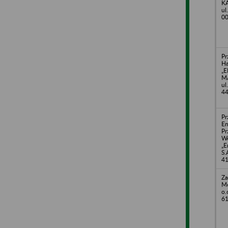
KA
ul
00
Pr
H
„
MA
ul
44
Pr
E
Pr
W
„E
S.
4
Za
Me
o.
61