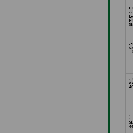
P.
cy
Le
Mi
Si
„P
o.
– 
„P
o.
40
„ 
z 
Sk
44