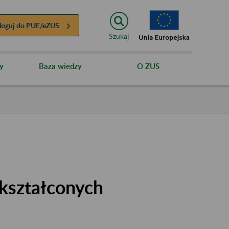
loguj do
PUE/eZUS
Szukaj
y
Baza wiedzy
O ZUS
kształconych