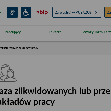
Zarejestruj w
PUE/eZUS
Za
Pracujący
Lekarze
Wzory formularz
zekształconych zakładów pracy
aza zlikwidowanych lub prze
akładów pracy