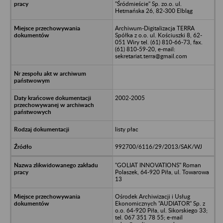
"Śródmieście" Sp. zo.o. ul.
Hetmańska 26, 82-300 Elbląg
Archiwum-Digitalizacja TERRA
Spółka z o.o. ul. Kościuszki 8, 62-
051 Wiry tel. (61) 810-66-73, fax.
(61) 810-59-20, e-mail:
sekretariat.terra@gmail.com
2002-2005
listy płac
992700/6116/29/2013/SAK/WJ
"GOLIAT INNOVATIONS" Roman
Polaszek, 64-920 Piła, ul. Towarowa
13
Ośrodek Archiwizacji i Usług
Ekonomicznych "AUDIATOR" Sp. z
o.o. 64-920 Piła, ul. Sikorskiego 33;
tel. 067 351 78 55; e-mail