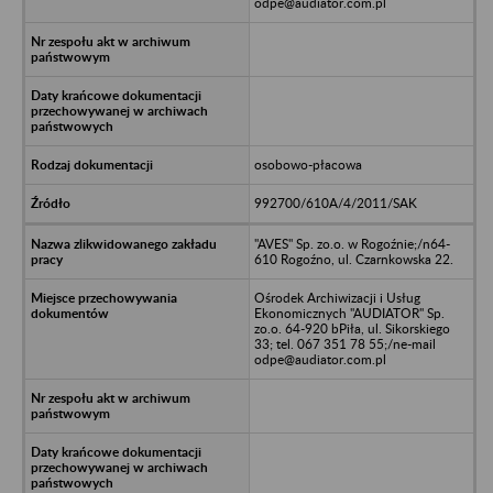
odpe@audiator.com.pl
osobowo-płacowa
992700/610A/4/2011/SAK
"AVES" Sp. zo.o. w Rogoźnie;/n64-
610 Rogoźno, ul. Czarnkowska 22.
Ośrodek Archiwizacji i Usług
Ekonomicznych "AUDIATOR" Sp.
zo.o. 64-920 bPiła, ul. Sikorskiego
33; tel. 067 351 78 55;/ne-mail
odpe@audiator.com.pl