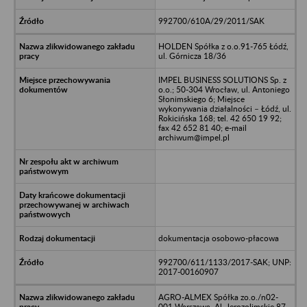
992700/610A/29/2011/SAK
HOLDEN Spółka z o.o.91-765 Łódź,
ul. Górnicza 18/36
IMPEL BUSINESS SOLUTIONS Sp. z
o.o.; 50-304 Wrocław, ul. Antoniego
Słonimskiego 6; Miejsce
wykonywania działalności – Łódź, ul.
Rokicińska 168; tel. 42 650 19 92;
fax 42 652 81 40; e-mail
archiwum@impel.pl
dokumentacja osobowo-płacowa
992700/611/1133/2017-SAK; UNP:
2017-00160907
AGRO-ALMEX Spółka zo.o./n02-
001 Warszawa, Al. Jerozolimskie 87