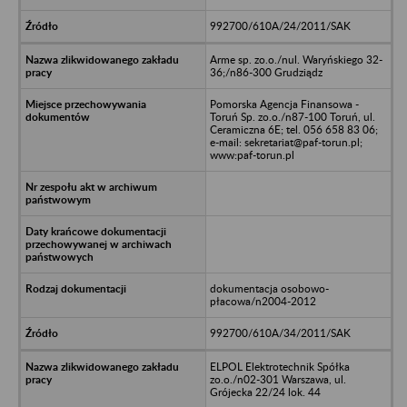
992700/610A/24/2011/SAK
Arme sp. zo.o./nul. Waryńskiego 32-
36;/n86-300 Grudziądz
Pomorska Agencja Finansowa -
Toruń Sp. zo.o./n87-100 Toruń, ul.
Ceramiczna 6E; tel. 056 658 83 06;
e-mail: sekretariat@paf-torun.pl;
www:paf-torun.pl
dokumentacja osobowo-
płacowa/n2004-2012
992700/610A/34/2011/SAK
ELPOL Elektrotechnik Spółka
zo.o./n02-301 Warszawa, ul.
Grójecka 22/24 lok. 44