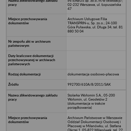
INTERBUS Sp. zo.o./n/w likwidacji/;
02-232 Warszawa, ul. Łopuszańska
47
Archiwum Usługowe Filia
TRANSPRIN-u, Sp. zo.o.; 24-100
Góra Puławska, ul. Długa 34; tel. 81
880 50 04
dokumentacja osobowo-płacowa
992700/610A/8/2011/SAK
Stolarka Wołomin S.A., 05-200
Wołomin, ul. Geodetów 2
(dokumentacja w trakcie
porządkowania)
Archiwum Państwowe w Warszawie
Oddział Dokumentacji Osobowej i
Płacowej w Milanówku, ul. Stefana
Okrzei 1, 05-822 Milanówek, tel. 22