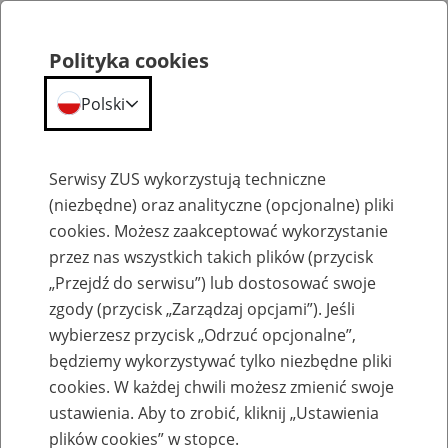
Polityka cookies
Polski
Menu
Szukaj
Serwisy ZUS wykorzystują techniczne
(niezbędne) oraz analityczne (opcjonalne) pliki
cookies. Możesz zaakceptować wykorzystanie
Emerytury
przez nas wszystkich takich plików (przycisk
„Przejdź do serwisu”) lub dostosować swoje
zgody (przycisk „Zarządzaj opcjami”). Jeśli
wybierzesz przycisk „Odrzuć opcjonalne”,
będziemy wykorzystywać tylko niezbędne pliki
Baza zlikwidowanych lub
cookies. W każdej chwili możesz zmienić swoje
przekształconych zakładów pracy
ustawienia. Aby to zrobić, kliknij „Ustawienia
plików cookies” w stopce.