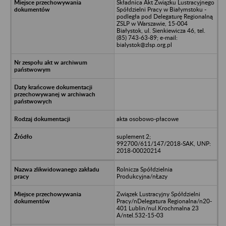
Składnica Akt Związku Lustracyjnego
Spółdzielni Pracy w Białymstoku -
podległa pod Delegaturę Regionalną
ZSLP w Warszawie, 15-004
Białystok, ul. Sienkiewicza 46, tel.
(85) 743-63-89; e-mail:
bialystok@zlsp.org.pl
akta osobowo-płacowe
suplement 2;
992700/611/147/2018-SAK, UNP:
2018-00020214
Rolnicza Spółdzielnia
Produkcyjna/nŁazy
Związek Lustracyjny Spółdzielni
Pracy/nDelegatura Regionalna/n20-
401 Lublin/nul.Krochmalna 23
A/ntel.532-15-03