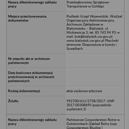
Przedsiębiorstwo Sprzętowo-
Transportowe w Gołdapi
Podlaski Urząd Wojewódzki, Wydział
Organizacyjno-Administracyjny,
Archiwum Zakładowe w
Białymstoku – Białystok, ul.
Mickiewicza 3; tel. 85 743 94 93; e-
mail: bok@bialystok.uw.gov.pl;
www.bialystok.uw.gov.pl Placówki
terenowe: Ekspozytura w Łomży i
Suwałkach
akta osobowo-płacowe
992700/611/2738/2017; UNP:
2017:00308695 (poprzedniki:
suplement 2)
Państwowe Gospodarstwo Rolne w
Dubieninkach (Zakład Rolny Łoje,
Gospodarstwo Bludzie )