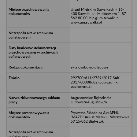
Urząd Miejski w Suwałkach – 16-
400 Suwałki, ul. Mickiewicza 1, 87
562 80 00, bip@um.suwalki.pl,
www.um.suwalki.pl
akta osobowo-płacowe
992700/611/2739/2017-SAK;
2017-00308682 (poprzedniki:
suplement 2)
Augustowskie Rękodzieła
Ludowe/nAugustów/n
Prywatna Składnica Akt APHU
"MAZD" Ariusz Małek ul.Warszawska
59 15-062 Białystok