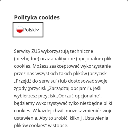
Polityka cookies
Polski
Menu
Szukaj
Serwisy ZUS wykorzystują techniczne
(niezbędne) oraz analityczne (opcjonalne) pliki
cookies. Możesz zaakceptować wykorzystanie
Emerytury
przez nas wszystkich takich plików (przycisk
„Przejdź do serwisu”) lub dostosować swoje
zgody (przycisk „Zarządzaj opcjami”). Jeśli
wybierzesz przycisk „Odrzuć opcjonalne”,
będziemy wykorzystywać tylko niezbędne pliki
Baza zlikwidowanych lub
cookies. W każdej chwili możesz zmienić swoje
przekształconych zakładów pracy
ustawienia. Aby to zrobić, kliknij „Ustawienia
plików cookies” w stopce.