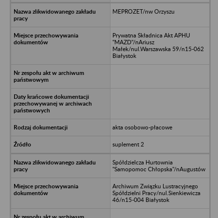
MEPROZET/nw Orzyszu
Prywatna Składnica Akt APHU
"MAZD"/nAriusz
Małek/nul.Warszawska 59/n15-062
Białystok
akta osobowo-płacowe
suplement 2
Spółdzielcza Hurtownia
"Samopomoc Chłopska"/nAugustów
Archiwum Związku Lustracyjnego
Spółdzielni Pracy/nul.Sienkiewicza
46/n15-004 Białystok