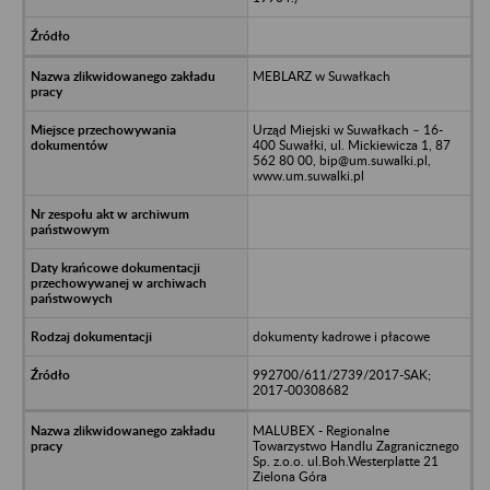
MEBLARZ w Suwałkach
Urząd Miejski w Suwałkach – 16-
400 Suwałki, ul. Mickiewicza 1, 87
562 80 00, bip@um.suwalki.pl,
www.um.suwalki.pl
dokumenty kadrowe i płacowe
992700/611/2739/2017-SAK;
2017-00308682
MALUBEX - Regionalne
Towarzystwo Handlu Zagranicznego
Sp. z.o.o. ul.Boh.Westerplatte 21
Zielona Góra