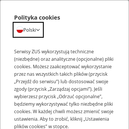
Polityka cookies
Polski
Menu
Szukaj
Serwisy ZUS wykorzystują techniczne
(niezbędne) oraz analityczne (opcjonalne) pliki
cookies. Możesz zaakceptować wykorzystanie
Emerytury
przez nas wszystkich takich plików (przycisk
„Przejdź do serwisu”) lub dostosować swoje
zgody (przycisk „Zarządzaj opcjami”). Jeśli
wybierzesz przycisk „Odrzuć opcjonalne”,
będziemy wykorzystywać tylko niezbędne pliki
Baza zlikwidowanych lub
cookies. W każdej chwili możesz zmienić swoje
przekształconych zakładów pracy
ustawienia. Aby to zrobić, kliknij „Ustawienia
plików cookies” w stopce.